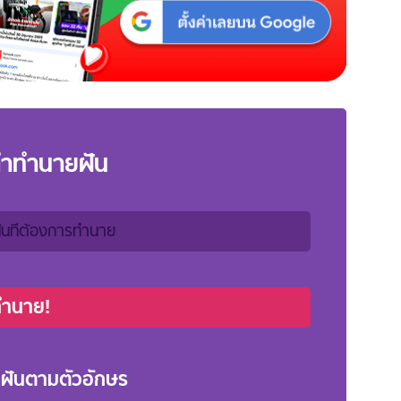
คำทำนายฝัน
ทำนาย!
ฝันตามตัวอักษร