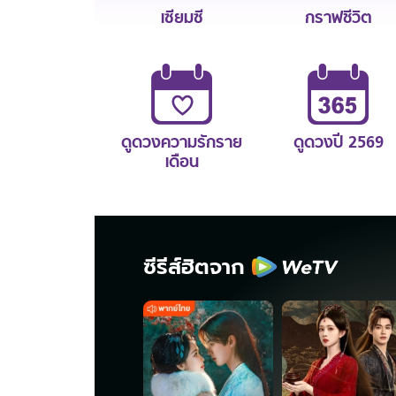
เซียมซี
กราฟชีวิต
ดูดวงความรักราย
ดูดวงปี 2569
เดือน
ซีรีส์ฮิตจาก