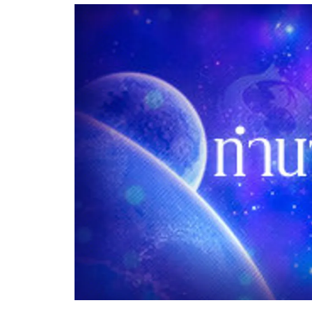
อัปเดตจีน
เช็กข่าวชัวร์
ติดตามสนุกโซเชี
ดาวน์โหลดสนุกแอปฟรี
สงวนลิขสิทธิ์ ©
2569
บริษัท อิมเมจ ฟิวเจอร์ (ประเทศไทย) จำกัด