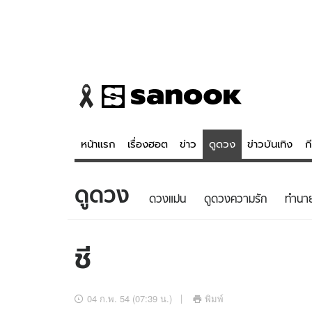
หน้าแรก
เรื่องฮอต
ข่าว
ดูดวง
ข่าวบันเทิง
ก
ดูดวง
ข่าว
ดูดวง - 
ดวงแม่น
ดูดวงความรัก
ทํานา
เรื่องฮอต
ดูดวง
ข่าว
หวยไทย
ชี
ข่าวบันเทิง
สถิติหวยไท
ข่าวกีฬา
หวยลาว
04 ก.พ. 54 (07:39 น.)
พิมพ์
ข่าวเศรษฐกิจ