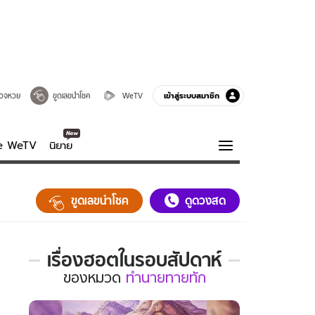
เข้าสู่ระบบสมาชิก
วจหวย
ขูดเลขนำโชค
WeTV
ve WeTV
นิยาย
รบรส
ความรู้รอบตัว
ขูดเลขนำโชค
ดูดวงสด
ฮาวทู
กูรู-รอบรู้
เรื่องฮอตในรอบสัปดาห์
เรื่อง
ของ
หมวด
ทำนายทายทัก
ฮอต
ใน
รอบ