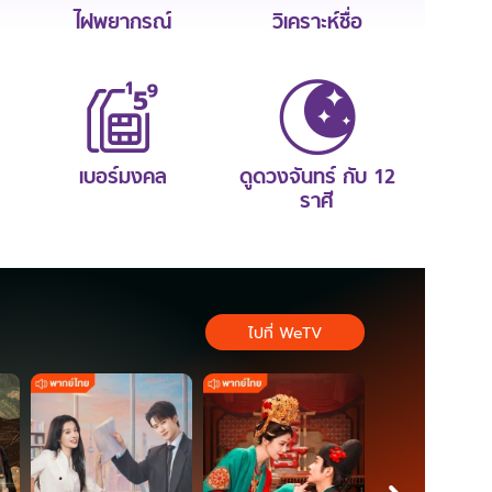
ไฝพยากรณ์
วิเคราะห์ชื่อ
เบอร์มงคล
ดูดวงจันทร์ กับ 12
ราศี
ไปที่ WeTV