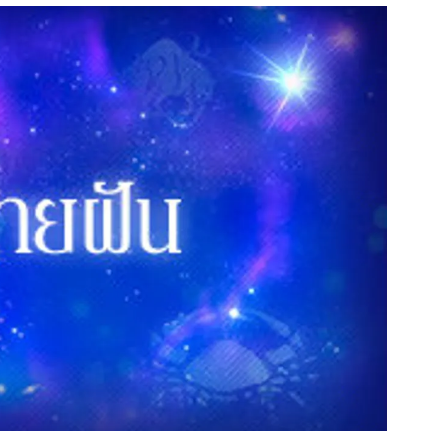
สุขภาพ
ดูทีวี
เที่ยว-กิน
WeTV
Tasteful Thailand
Exclusive
Sanook Choice
นิยาย
ยลได้ที่
ร่วมงานกับเ