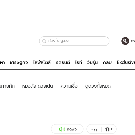
ตร
ีฬา
เศรษฐกิจ
ไลฟ์สไตล์
รถยนต์
ไอที
วัยรุ่น
คลิป
Exclusi
ตรวจหวย
ไลฟ์สไตล์
บันเทิงค
ยทายทัก
หมอดัง ดวงเด่น
ความเชื่อ
ดูดวงทั้งหมด
ผู้หญิง
หนัง-ละคร
ผู้ชาย
เพลง
ย
วัยรุ่น
เกมส์
ไอที
คลิป
ก
+
-
ก
กดฟัง
รถยนต์
พอดแคสต์