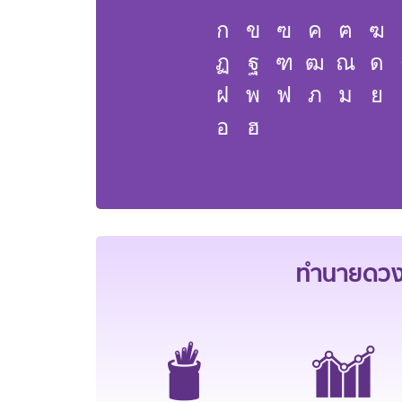
ก
ข
ฃ
ค
ฅ
ฆ
ฏ
ฐ
ฑ
ฒ
ณ
ด
ฝ
พ
ฟ
ภ
ม
ย
อ
ฮ
ทำนายดวงช