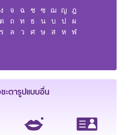
ง
จ
ฉ
ช
ซ
ฌ
ญ
ฎ
ต
ถ
ท
ธ
น
บ
ป
ผ
ร
ล
ว
ศ
ษ
ส
ห
ฬ
ะตารูปแบบอื่น