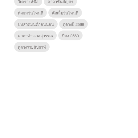
วิเคราะห์ชื่อ
คาถาชินบัญชร
ตัดผมวันไหนดี
ตัดเล็บวันไหนดี
บทสวดมนต์ก่อนนอน
ดูดวงปี 2569
คาถาท้าวเวสสุวรรณ
ปีชง 2569
ดูดวงรายสัปดาห์