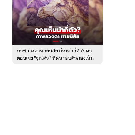
สัปดาห์
ของ
หมวด
ทำนาย
 WeTV
ทาย
ทัก
ภาพลวงตาทายนิสัย เห็นม้ากี่ตัว? คำ
ตอบเผย "จุดเด่น" ที่คนรอบตัวมองเห็น
ติดต่อโฆษณา
ในตัวคุณ
tencentthbd
sales@tencent.co.th
รา
ร้องเรียนเนื้อหาไม่เหมาะสม
แนะนำติชม แจ้งปัญหาการใช้งาน