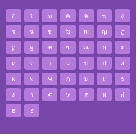
ก
ข
ฃ
ค
ฅ
ฆ
ง
จ
ฉ
ช
ซ
ฌ
ญ
ฎ
ฏ
ฐ
ฑ
ฒ
ณ
ด
ต
ถ
ท
ธ
น
บ
ป
ผ
ฝ
พ
ฟ
ภ
ม
ย
ร
ล
ว
ศ
ษ
ส
ห
ฬ
อ
ฮ