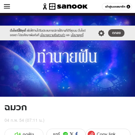
ดูดวง
เข้าสู่ระบบสมาชิก
หมวดอื่นๆ
//s.isanook.com/ho/0/ud/1/6477/g_300x200.jpg
Sanook
//s.isanook.com/sr/0/images/logo-
600
60
new-
sanook.png
เว็บไซต์นี้ใช้คุกกี้
เพื่อให้ท่านได้รับประสบการณ์การใช้งานที่ดีที่สุดบน เว็บไซต์
ตกลง
ของเรา โปรดศึกษาเพิ่มเติมที่
นโยบายความเป็นส่วนตัว
และ
นโยบายคุกกี้
ฉมวก
04 ก.พ. 54 (07:11 น.)
Copy link
แชร์
กดฟัง