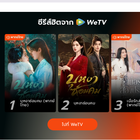
ซีรีส์ฮิตจาก
1
2
3
บุหงาซ่อนคม (พากย์
เมื่อรั
บุหงาซ่อนคม
ไทย)
(พากย์
ไปที่ WeTV