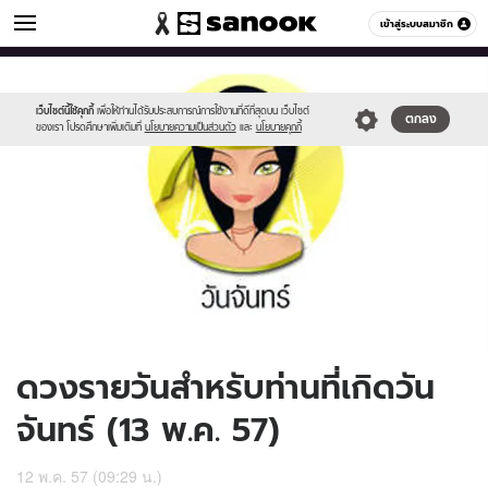
ดูดวง
เข้าสู่ระบบสมาชิก
หมวดอื่นๆ
//s.isanook.com/ho/0/ud/12/63457/170-
Sanook
//s.isanook.com/sr/0/images/logo-
600
60
mon_b.jpg
new-
sanook.png
เว็บไซต์นี้ใช้คุกกี้
เพื่อให้ท่านได้รับประสบการณ์การใช้งานที่ดีที่สุดบน เว็บไซต์
ตกลง
ของเรา โปรดศึกษาเพิ่มเติมที่
นโยบายความเป็นส่วนตัว
และ
นโยบายคุกกี้
ดวงรายวันสำหรับท่านที่เกิดวัน
จันทร์ (13 พ.ค. 57)
12 พ.ค. 57 (09:29 น.)