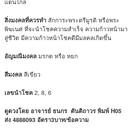
แดนไกล
สิ่งมงคลที่ควรทำ
สักการะพระตรีมูรติ หรือพระ
พิฆเนศ ที่จะนำโชคความสำเร็จ ความก้าวหน้ามา
สู่ชีวิต มีความก้าวหน้าโชคดีมีมลคลเกิดขึ้น
อัญมณีมงคล
มรกต หรือ หยก
สีมงคล
สีเขียว
เลขนำโชค
2, 8, 6
ดู
ดวง
โดย อาจารย์ ธนกร ตันติถาวร พิมพ์ H05
ส่ง 4888093 อัตรา3บาท/ข้อความ