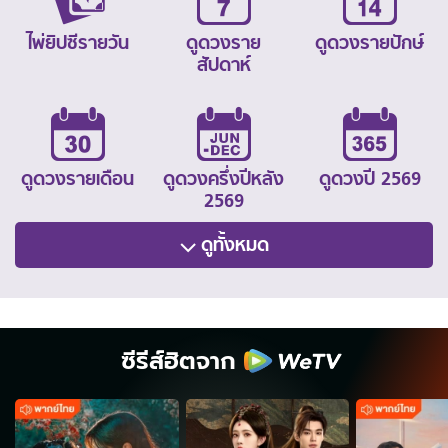
ไพ่ยิปซีรายวัน
ดูดวงราย
ดูดวงรายปักษ์
สัปดาห์
ดูดวงรายเดือน
ดูดวงครึ่งปีหลัง
ดูดวงปี 2569
2569
ดูทั้งหมด
ซีรีส์ฮิตจาก