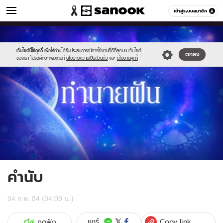
ดูดวง
เข้าสู่ระบบสมาชิก
หมวดอื่นๆ
//s.isanook.com/ho/0/ud/1/6137/g_300x200.jpg
Sanook
//s.isanook.com/sr/0/images/logo-
600
60
new-
sanook.png
เว็บไซต์นี้ใช้คุกกี้
เพื่อให้ท่านได้รับประสบการณ์การใช้งานที่ดีที่สุดบน เว็บไซต์
ตกลง
ของเรา โปรดศึกษาเพิ่มเติมที่
นโยบายความเป็นส่วนตัว
และ
นโยบายคุกกี้
คำนับ
04 ก.พ. 54 (04:09 น.)
Copy link
แชร์
กดฟัง