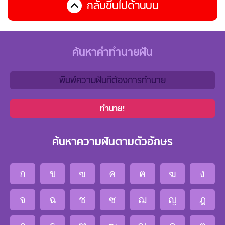
กลับขึ้นไปด้านบน
ค้นหาคำทำนายฝัน
ทำนาย!
ค้นหาความฝันตามตัวอักษร
ก
ข
ฃ
ค
ฅ
ฆ
ง
จ
ฉ
ช
ซ
ฌ
ญ
ฎ