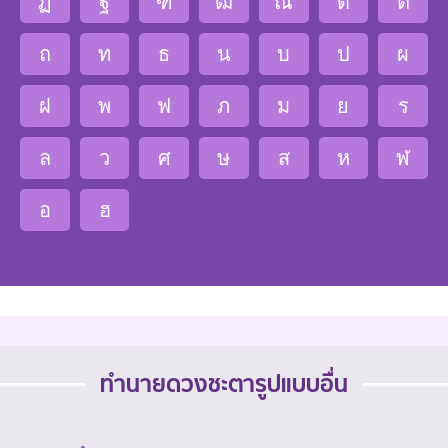
ฏ
ฐ
ฑ
ฒ
ณ
ด
ต
ถ
ท
ธ
น
บ
ป
ผ
ฝ
พ
ฟ
ภ
ม
ย
ร
ล
ว
ศ
ษ
ส
ห
ฬ
อ
ฮ
ทำนายดวงชะตารูปแบบอื่น