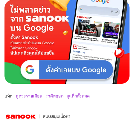
แท็ก :
ดูดวงรายเดือน
ราศีพฤษภ
ดูแท็กทั้งหมด
สนับสนุนเนื้อหา