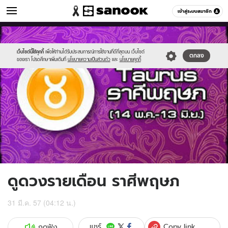
ดูดวง
เข้าสู่ระบบสมาชิก
หมวดอื่นๆ
//s.isanook.com/ho/0/ud/12/61329/5taurus.jpg
Sanook
//s.isanook.com/sr/0/images/logo-
600
60
new-
sanook.png
เว็บไซต์นี้ใช้คุกกี้
เพื่อให้ท่านได้รับประสบการณ์การใช้งานที่ดีที่สุดบน เว็บไซต์
ตกลง
ของเรา โปรดศึกษาเพิ่มเติมที่
นโยบายความเป็นส่วนตัว
และ
นโยบายคุกกี้
ดูดวงรายเดือน ราศีพฤษภ
31 มี.ค. 57 (04:12 น.)
Copy link
แชร์
กดฟัง