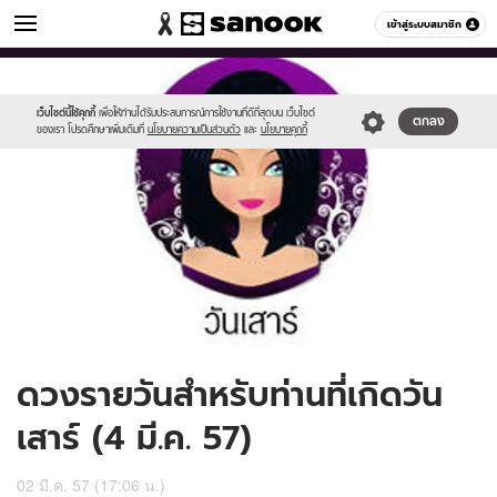
ดูดวง
เข้าสู่ระบบสมาชิก
หมวดอื่นๆ
//s.isanook.com/ho/0/ud/12/60033/170-
Sanook
//s.isanook.com/sr/0/images/logo-
600
60
sat_b.jpg
new-
sanook.png
เว็บไซต์นี้ใช้คุกกี้
เพื่อให้ท่านได้รับประสบการณ์การใช้งานที่ดีที่สุดบน เว็บไซต์
ตกลง
ของเรา โปรดศึกษาเพิ่มเติมที่
นโยบายความเป็นส่วนตัว
และ
นโยบายคุกกี้
ดวงรายวันสำหรับท่านที่เกิดวัน
เสาร์ (4 มี.ค. 57)
02 มี.ค. 57 (17:06 น.)