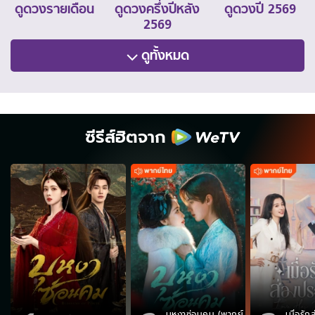
ดูดวงรายเดือน
ดูดวงครึ่งปีหลัง
ดูดวงปี 2569
2569
ดูทั้งหมด
ซีรีส์ฮิตจาก
บุหงาซ่อนคม (พากย์
เมื่อรั