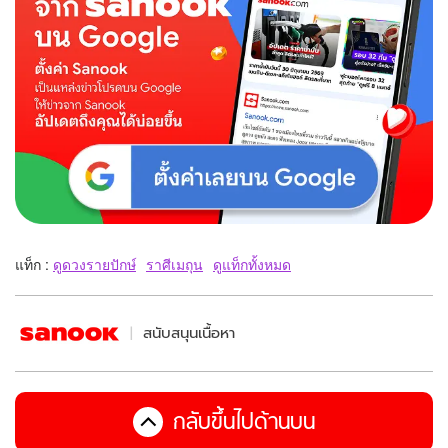
แท็ก :
ดูดวงรายปักษ์
ราศีเมถุน
ดูแท็กทั้งหมด
สนับสนุนเนื้อหา
กลับขึ้นไปด้านบน