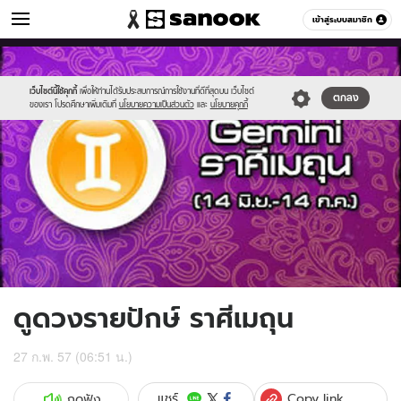
ดูดวง
เข้าสู่ระบบสมาชิก
หมวดอื่นๆ
//s.isanook.com/ho/0/ud/11/59837/6gemini.jpg
Sanook
//s.isanook.com/sr/0/images/logo-
600
60
new-
sanook.png
เว็บไซต์นี้ใช้คุกกี้
เพื่อให้ท่านได้รับประสบการณ์การใช้งานที่ดีที่สุดบน เว็บไซต์
ตกลง
ของเรา โปรดศึกษาเพิ่มเติมที่
นโยบายความเป็นส่วนตัว
และ
นโยบายคุกกี้
ดูดวงรายปักษ์ ราศีเมถุน
27 ก.พ. 57 (06:51 น.)
Copy link
แชร์
กดฟัง