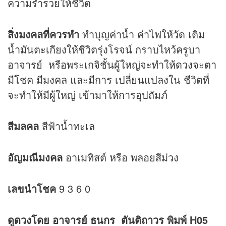
ความร่ำรวยให้ชีวิต
สิ่งมงคลที่ควรทำ
ทำบุญค่าน้ำ ค่าไฟให้วัด เติม
น้ำมันตะเกียงให้ชีวิตรุ่งโรจน์ กราบไหว้ครูบา
อาจารย์ หรือพระเกจิชั้นผู้ใหญ่จะทำให้
ดวง
จะตา
มีโชค มีมงคล และมีการ เปลี่ยนแปลงใน ชีวิตที่
จะทำให้มีผู้ใหญ่ เข้ามาให้การอุปถัมภ์
สีมลคล
สีฟ้าน้ำทะเล
อัญมณีมงคล
อาเมทิสต์ หรือ พลอยสีม่วง
เลขนำโชค
9 3 6 0
ดูดวง
โดย อาจารย์ ธนกร ตันติถาวร พิมพ์ H05