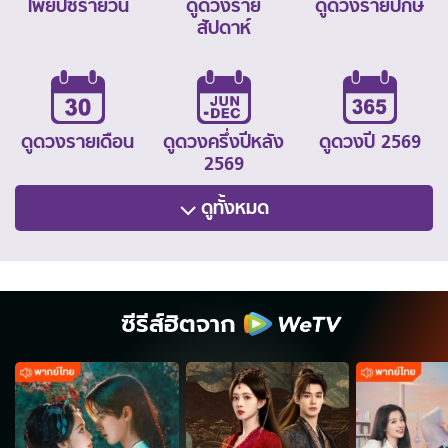
ไพ่ยิปซีรายวัน
ดูดวงราย
ดูดวงรายปักษ์
สัปดาห์
ดูดวงรายเดือน
ดูดวงครึ่งปีหลัง
ดูดวงปี 2569
2569
ดูทั้งหมด
ซีรีส์ฮิตจาก