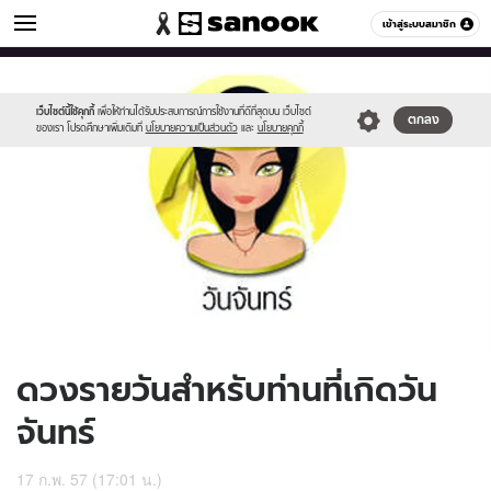
ดูดวง
เข้าสู่ระบบสมาชิก
หมวดอื่นๆ
//s.isanook.com/ho/0/ud/11/59353/170-
Sanook
//s.isanook.com/sr/0/images/logo-
600
60
mon_b.jpg
new-
sanook.png
เว็บไซต์นี้ใช้คุกกี้
เพื่อให้ท่านได้รับประสบการณ์การใช้งานที่ดีที่สุดบน เว็บไซต์
ตกลง
ของเรา โปรดศึกษาเพิ่มเติมที่
นโยบายความเป็นส่วนตัว
และ
นโยบายคุกกี้
ดวงรายวันสำหรับท่านที่เกิดวัน
จันทร์
17 ก.พ. 57 (17:01 น.)