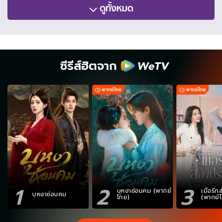
ดูทั้งหมด
ซีรีส์ฮิตจาก
1
2
3
บุหงาซ่อนคม (พากย์
เมื่อรั
บุหงาซ่อนคม
ไทย)
(พากย์