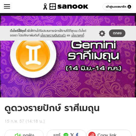
ดูดวง
เข้าสู่ระบบสมาชิก
หมวดอื่นๆ
//s.isanook.com/ho/0/ud/11/59273/6gemini.jpg
Sanook
//s.isanook.com/sr/0/images/logo-
600
60
new-
sanook.png
เว็บไซต์นี้ใช้คุกกี้
เพื่อให้ท่านได้รับประสบการณ์การใช้งานที่ดีที่สุดบน เว็บไซต์
ตกลง
ของเรา โปรดศึกษาเพิ่มเติมที่
นโยบายความเป็นส่วนตัว
และ
นโยบายคุกกี้
ดูดวงรายปักษ์ ราศีเมถุน
15 ก.พ. 57 (14:18 น.)
Copy link
แชร์
กดฟัง