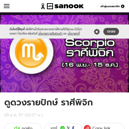
ดูดวง
เข้าสู่ระบบสมาชิก
หมวดอื่นๆ
//s.isanook.com/ho/0/ud/11/58397/11scorpio.jpg
Sanook
//s.isanook.com/sr/0/images/logo-
600
60
new-
sanook.png
เว็บไซต์นี้ใช้คุกกี้
เพื่อให้ท่านได้รับประสบการณ์การใช้งานที่ดีที่สุดบน เว็บไซต์
ตกลง
ของเรา โปรดศึกษาเพิ่มเติมที่
นโยบายความเป็นส่วนตัว
และ
นโยบายคุกกี้
ดูดวงรายปักษ์ ราศีพิจิก
29 ม.ค. 57 (22:07 น.)
Copy link
แชร์
กดฟัง