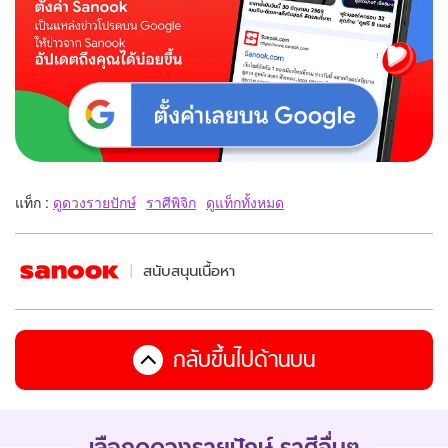
แท็ก :
ดูดวงรายปักษ์
ราศีพิจิก
ดูแท็กทั้งหมด
สนับสนุนเนื้อหา
กลับขึ้นไปด้านบน