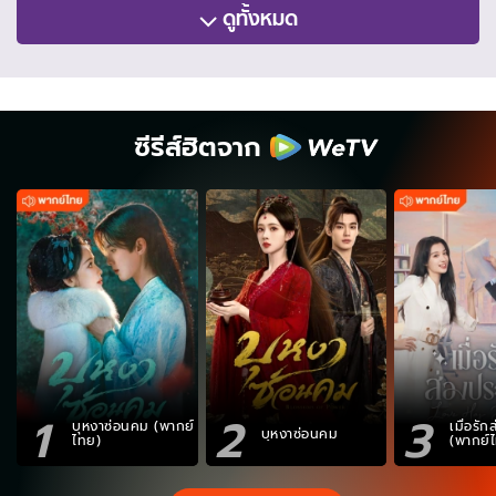
ดูทั้งหมด
ซีรีส์ฮิตจาก
1
2
3
บุหงาซ่อนคม (พากย์
เมื่อรั
บุหงาซ่อนคม
ไทย)
(พากย์