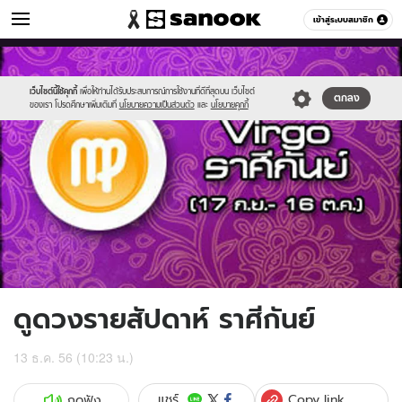
ดูดวง
เข้าสู่ระบบสมาชิก
หมวดอื่นๆ
//s.isanook.com/ho/0/ud/11/56053/9virgo.jpg
Sanook
//s.isanook.com/sr/0/images/logo-
600
60
new-
sanook.png
เว็บไซต์นี้ใช้คุกกี้
เพื่อให้ท่านได้รับประสบการณ์การใช้งานที่ดีที่สุดบน เว็บไซต์
ตกลง
ของเรา โปรดศึกษาเพิ่มเติมที่
นโยบายความเป็นส่วนตัว
และ
นโยบายคุกกี้
ดูดวงรายสัปดาห์ ราศีกันย์
13 ธ.ค. 56 (10:23 น.)
Copy link
แชร์
กดฟัง