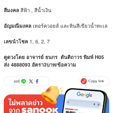
สีมงคล
สีฟ้า , สีน้ำเงิน
อัญมณีมงคล
เทอร์ควอยส์ และหินสีเขียวน้ำทะเล
เลขนำโชค
1, 6, 2, 7
ดูดวง
โดย อาจารย์ ธนกร ตันติถาวร พิมพ์ H05
ส่ง 4888093 อัตรา3บาท/ข้อความ
Copy link
แชร์