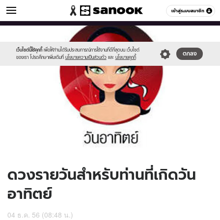
ดูดวง
เข้าสู่ระบบสมาชิก
หมวดอื่นๆ
//s.isanook.com/ho/0/ud/11/55737/170-
Sanook
//s.isanook.com/sr/0/images/logo-
600
60
sun_b.jpg
new-
sanook.png
เว็บไซต์นี้ใช้คุกกี้
เพื่อให้ท่านได้รับประสบการณ์การใช้งานที่ดีที่สุดบน เว็บไซต์
ตกลง
ของเรา โปรดศึกษาเพิ่มเติมที่
นโยบายความเป็นส่วนตัว
และ
นโยบายคุกกี้
ดวงรายวันสำหรับท่านที่เกิดวัน
อาทิตย์
04 ธ.ค. 56 (08:48 น.)