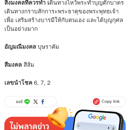
สิ่งมงคลที่ควรทำ เ
ดินทางไหว้พระทำบุญตักบาตร
เดินทางกราบสักการะพระธาตุของพระพุทธเจ้า
เพื่อ เสริมสร้างบารมีให้กับตนเอง และได้บุญกุศล
เป็นอย่างมาก
อัญมณีมงคล
บุษราคัม
สีมงคล
สีส้ม
เลขนำโชค
6, 7, 2
Copy link
แชร์