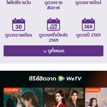
ไพ่ยิปซีรายวัน
ดูดวงราย
ดูดวงรายปักษ์
สัปดาห์
ดูดวงรายเดือน
ดูดวงครึ่งปีหลัง
ดูดวงปี 2569
2569
ดูทั้งหมด
ซีรีส์ฮิตจาก