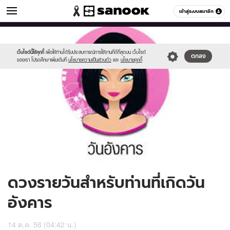
ดูดวง
เข้าสู่ระบบสมาชิก
หมวดอื่นๆ
//s.isanook.com/ho/0/ud/10/52945/170-
Sanook
//s.isanook.com/sr/0/images/logo-
600
60
tue_b.jpg
new-
sanook.png
เว็บไซต์นี้ใช้คุกกี้
เพื่อให้ท่านได้รับประสบการณ์การใช้งานที่ดีที่สุดบน เว็บไซต์
ตกลง
ของเรา โปรดศึกษาเพิ่มเติมที่
นโยบายความเป็นส่วนตัว
และ
นโยบายคุกกี้
ดวงรายวันสำหรับท่านที่เกิดวัน
อังคาร
14 ต.ค. 56 (04:42 น.)