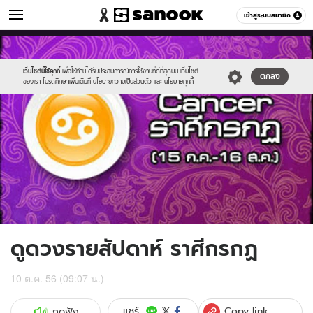
ดูดวง
เข้าสู่ระบบสมาชิก
หมวดอื่นๆ
//s.isanook.com/ho/0/ud/10/52797/7cancer.jpg
Sanook
//s.isanook.com/sr/0/images/logo-
600
60
new-
sanook.png
เว็บไซต์นี้ใช้คุกกี้
เพื่อให้ท่านได้รับประสบการณ์การใช้งานที่ดีที่สุดบน เว็บไซต์
ตกลง
ของเรา โปรดศึกษาเพิ่มเติมที่
นโยบายความเป็นส่วนตัว
และ
นโยบายคุกกี้
ดูดวงรายสัปดาห์ ราศีกรกฏ
10 ต.ค. 56 (09:07 น.)
Copy link
แชร์
กดฟัง