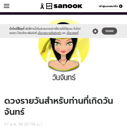
ดูดวง
เข้าสู่ระบบสมาชิก
หมวดอื่นๆ
//s.isanook.com/ho/0/ud/10/52637/170-
Sanook
//s.isanook.com/sr/0/images/logo-
600
60
mon_b.jpg
new-
sanook.png
เว็บไซต์นี้ใช้คุกกี้
เพื่อให้ท่านได้รับประสบการณ์การใช้งานที่ดีที่สุดบน เว็บไซต์
ตกลง
ของเรา โปรดศึกษาเพิ่มเติมที่
นโยบายความเป็นส่วนตัว
และ
นโยบายคุกกี้
ดวงรายวันสำหรับท่านที่เกิดวัน
จันทร์
07 ต.ค. 56 (07:54 น.)