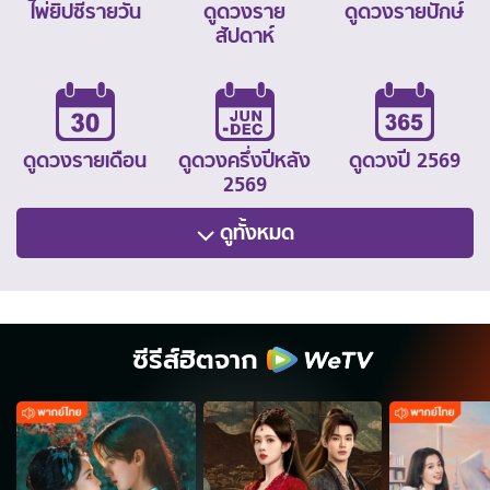
ไพ่ยิปซีรายวัน
ดูดวงราย
ดูดวงรายปักษ์
สัปดาห์
ดูดวงรายเดือน
ดูดวงครึ่งปีหลัง
ดูดวงปี 2569
2569
ดูทั้งหมด
ซีรีส์ฮิตจาก