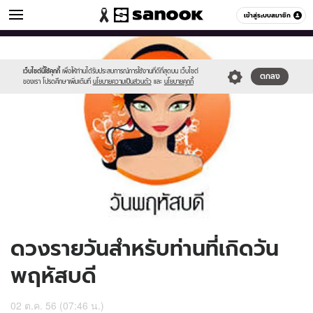
ดูดวง
เข้าสู่ระบบสมาชิก
หมวดอื่นๆ
//s.isanook.com/ho/0/ud/10/52413/170-
Sanook
//s.isanook.com/sr/0/images/logo-
600
60
thu_b.jpg
new-
sanook.png
เว็บไซต์นี้ใช้คุกกี้
เพื่อให้ท่านได้รับประสบการณ์การใช้งานที่ดีที่สุดบน เว็บไซต์
ตกลง
ของเรา โปรดศึกษาเพิ่มเติมที่
นโยบายความเป็นส่วนตัว
และ
นโยบายคุกกี้
ดวงรายวันสำหรับท่านที่เกิดวัน
พฤหัสบดี
02 ต.ค. 56 (07:46 น.)