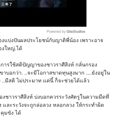
Powered by 
GliaStudios
ื่องแบ่งปันผลประโยชน์กับญาติพี่น้อง เพราะอาจ
องใหญ่.ได้
M
u
การใช้สติปัญญาของชาวราศีสิงห์ กลั่นกรอง
t
e
ะเขาบอกว่า. ..จะมีโอกาสขาดทุนสูงมาก ....ยังอยู่ใน
.มีสติ ไม่ประมาท แค่นี้ ก็จะช่วยได้แล้ว
องชาวราศีสิงห์ บ่งบอกควรระวังศัตรูในความมืดที่
สียง และระวังจะถูกล่อลวง หลอกลวง ให้กระทำผิด
คุมขัง ได้