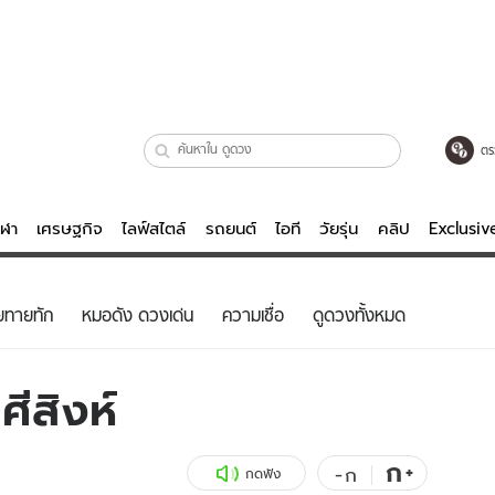
ตร
ีฬา
เศรษฐกิจ
ไลฟ์สไตล์
รถยนต์
ไอที
วัยรุ่น
คลิป
Exclusi
ตรวจหวย
ไลฟ์สไตล์
บันเทิงค
ยทายทัก
หมอดัง ดวงเด่น
ความเชื่อ
ดูดวงทั้งหมด
ผู้หญิง
หนัง-ละคร
ผู้ชาย
เพลง
ีสิงห์
ย
วัยรุ่น
เกมส์
ไอที
คลิป
ก
+
-
ก
กดฟัง
รถยนต์
พอดแคสต์