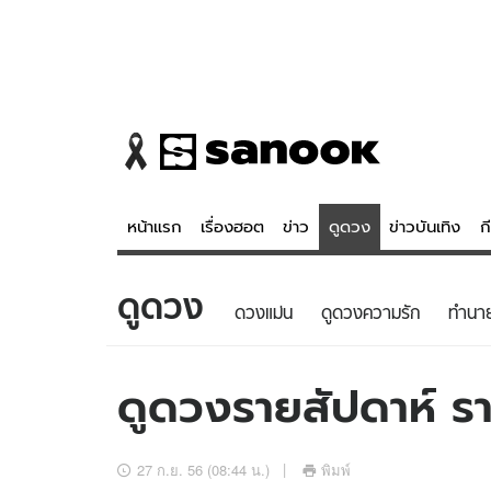
หน้าแรก
เรื่องฮอต
ข่าว
ดูดวง
ข่าวบันเทิง
ก
ดูดวง
ข่าว
ดูดวง - 
ดวงแม่น
ดูดวงความรัก
ทํานา
เรื่องฮอต
ดูดวง
ข่าว
หวยไทย
ดูดวงรายสัปดาห์ ราศ
ข่าวบันเทิง
สถิติหวยไท
ข่าวกีฬา
หวยลาว
27 ก.ย. 56 (08:44 น.)
พิมพ์
ข่าวเศรษฐกิจ