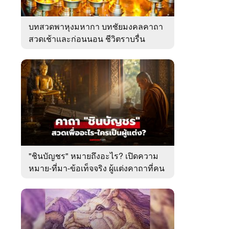
บทสวดพาหุงมหากา บทชัยมงคลคาถา
สวดเช้าและก่อนนอน ชีวิตราบรื่น
"ชินบัญชร" หมายถึงอะไร? เปิดความ
หมาย-ที่มา-ข้อเท็จจริง ผู้แต่งคาถาที่คน
ไทยคุ้นเคย