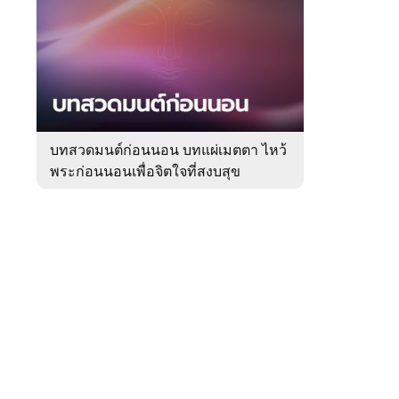
สัปดาห์
ของ
Sanook
ดูด
 WeTV
วง
บทสวดมนต์ก่อนนอน บทแผ่เมตตา ไหว้
พระก่อนนอนเพื่อจิตใจที่สงบสุข
ติดต่อโฆษณา
tencentthbd
sales@tencent.co.th
รา
ร้องเรียนเนื้อหาไม่เหมาะสม
แนะนำติชม แจ้งปัญหาการใช้งาน