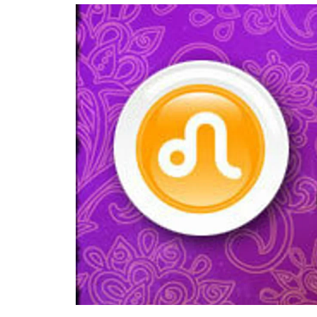
อัปเดตจีน
เช็กข่าวชัวร์
ติดตามสนุกโซเชี
ดาวน์โหลดสนุกแอปฟรี
สงวนลิขสิทธิ์ ©
2569
บริษัท อิมเมจ ฟิวเจอร์ (ประเทศไทย) จำกัด