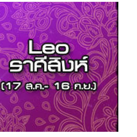
สุขภาพ
ดูทีวี
เที่ยว-กิน
WeTV
Tasteful Thailand
Exclusive
Sanook Choice
นิยาย
ยลได้ที่
ร่วมงานกับเ