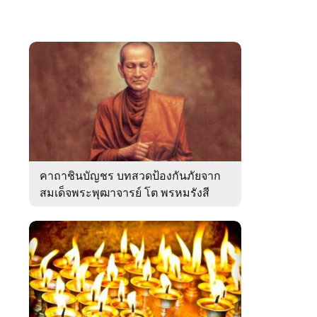
คาถาชินบัญชร บทสวดป้องกันภัยจาก
สมเด็จพระพุฒาจารย์ โต พรหมรังสี