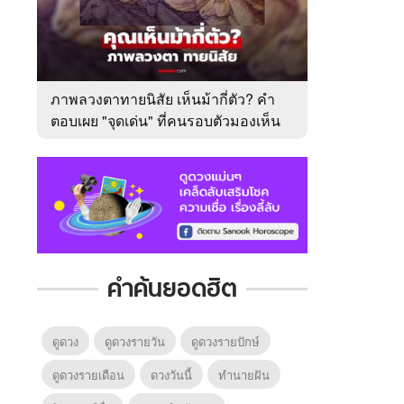
ภาพลวงตาทายนิสัย เห็นม้ากี่ตัว? คำ
ตอบเผย "จุดเด่น" ที่คนรอบตัวมองเห็น
ในตัวคุณ
คำค้นยอดฮิต
ดูดวง
ดูดวงรายวัน
ดูดวงรายปักษ์
ดูดวงรายเดือน
ดวงวันนี้
ทํานายฝัน