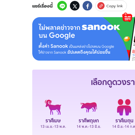
แชร์เรื่องนี้
Copy link
เลือกดู
ดวงรา
ราศีเมษ
ราศีพฤษภ
ราศีเมถุน
13 เม.ย.-13 พ.ค.
14 พ.ค.-13 มิ.ย.
14 มิ.ย.-14 ก.ค