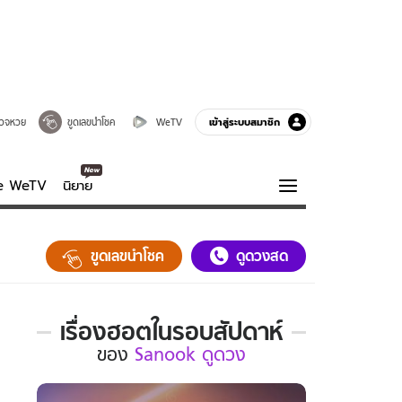
เข้าสู่ระบบสมาชิก
วจหวย
ขูดเลขนำโชค
WeTV
ve WeTV
นิยาย
รบรส
ความรู้รอบตัว
ขูดเลขนำโชค
ดูดวงสด
ฮาวทู
กูรู-รอบรู้
เรื่องฮอตในรอบสัปดาห์
เรื่อง
ของ
Sanook ดูดวง
ฮอต
ใน
รอบ