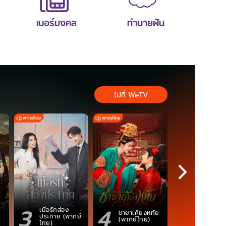
เบอร์มงคล
ทำนายฝัน
ไปที่ WeTV
3
4
5
เมื่อรักส่อง
ตำนานจอม
ชายาเคียงหทัย
ประกาย (พากย์
ภูตถังซาน
(พากย์ไทย)
ไทย)
(พากย์ไท