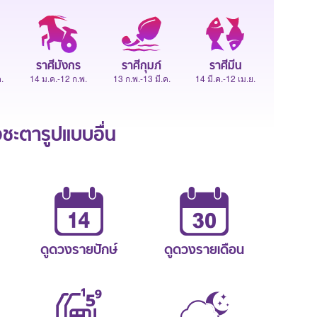
ราศีมังกร
ราศีกุมภ์
ราศีมีน
.
14 ม.ค.-12 ก.พ.
13 ก.พ.-13 มี.ค.
14 มี.ค.-12 เม.ย.
ะตารูปแบบอื่น
ดูดวงรายปักษ์
ดูดวงรายเดือน