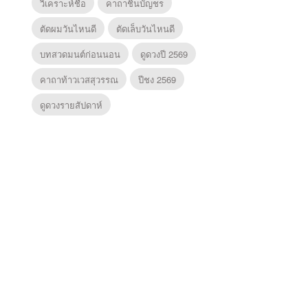
วิเคราะห์ชื่อ
คาถาชินบัญชร
ตัดผมวันไหนดี
ตัดเล็บวันไหนดี
บทสวดมนต์ก่อนนอน
ดูดวงปี 2569
คาถาท้าวเวสสุวรรณ
ปีชง 2569
ดูดวงรายสัปดาห์