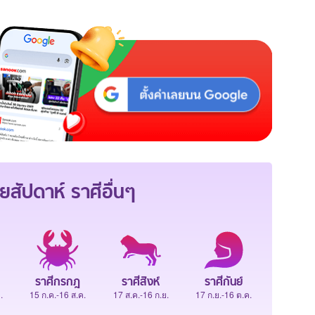
ยสัปดาห์
ราศีอื่นๆ
ราศีกรกฎ
ราศีสิงห์
ราศีกันย์
.
15 ก.ค.-16 ส.ค.
17 ส.ค.-16 ก.ย.
17 ก.ย.-16 ต.ค.