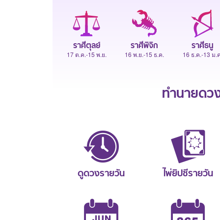
ราศีตุลย์
ราศีพิจิก
ราศีธนู
17 ต.ค.-15 พ.ย.
16 พ.ย.-15 ธ.ค.
16 ธ.ค.-13 ม.ค
ทำนายดวงช
ดูดวงรายวัน
ไพ่ยิปซีรายวัน