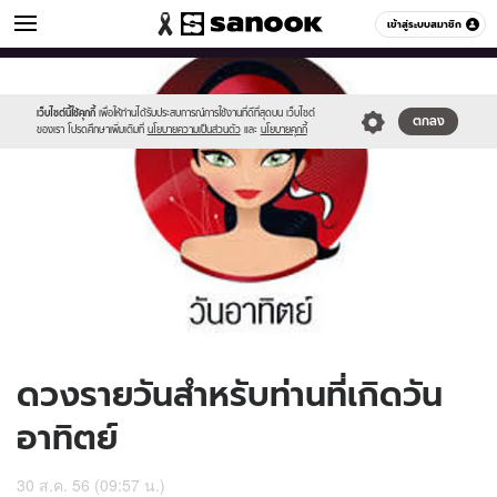
ดูดวง
เข้าสู่ระบบสมาชิก
หมวดอื่นๆ
//s.isanook.com/ho/0/ud/10/50809/170-
Sanook
//s.isanook.com/sr/0/images/logo-
600
60
sun_b.jpg
new-
sanook.png
เว็บไซต์นี้ใช้คุกกี้
เพื่อให้ท่านได้รับประสบการณ์การใช้งานที่ดีที่สุดบน เว็บไซต์
ตกลง
ของเรา โปรดศึกษาเพิ่มเติมที่
นโยบายความเป็นส่วนตัว
และ
นโยบายคุกกี้
ดวงรายวันสำหรับท่านที่เกิดวัน
อาทิตย์
30 ส.ค. 56 (09:57 น.)