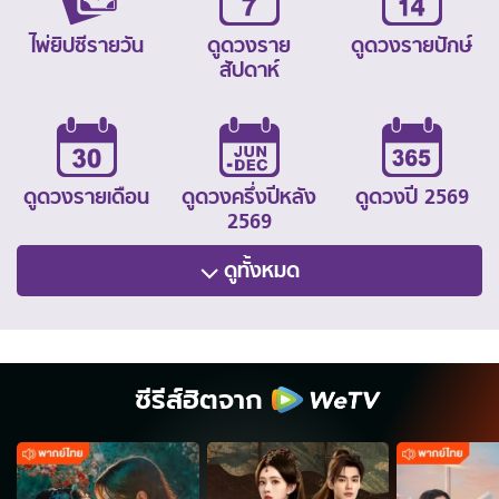
ไพ่ยิปซีรายวัน
ดูดวงราย
ดูดวงรายปักษ์
สัปดาห์
ดูดวงรายเดือน
ดูดวงครึ่งปีหลัง
ดูดวงปี 2569
2569
ดูทั้งหมด
ซีรีส์ฮิตจาก