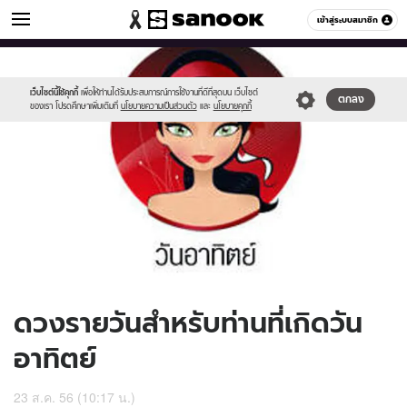
ดูดวง
เข้าสู่ระบบสมาชิก
หมวดอื่นๆ
//s.isanook.com/ho/0/ud/10/50453/170-
Sanook
//s.isanook.com/sr/0/images/logo-
600
60
sun_b.jpg
new-
sanook.png
เว็บไซต์นี้ใช้คุกกี้
เพื่อให้ท่านได้รับประสบการณ์การใช้งานที่ดีที่สุดบน เว็บไซต์
ตกลง
ของเรา โปรดศึกษาเพิ่มเติมที่
นโยบายความเป็นส่วนตัว
และ
นโยบายคุกกี้
ดวงรายวันสำหรับท่านที่เกิดวัน
อาทิตย์
23 ส.ค. 56 (10:17 น.)