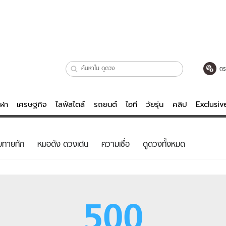
ตร
ีฬา
เศรษฐกิจ
ไลฟ์สไตล์
รถยนต์
ไอที
วัยรุ่น
คลิป
Exclusi
ตรวจหวย
ไลฟ์สไตล์
บันเทิงค
ยทายทัก
หมอดัง ดวงเด่น
ความเชื่อ
ดูดวงทั้งหมด
ผู้หญิง
หนัง-ละคร
ผู้ชาย
เพลง
ย
วัยรุ่น
เกมส์
500
ไอที
คลิป
รถยนต์
พอดแคสต์