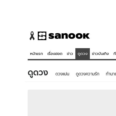
หน้าแรก
เรื่องฮอต
ข่าว
ดูดวง
ข่าวบันเทิง
ก
ดูดวง
ข่าว
ดูดวง - 
ดวงแม่น
ดูดวงความรัก
ทํานา
เรื่องฮอต
ดูดวง
ข่าว
หวยไทย
ข่าวบันเทิง
สถิติหวยไท
ข่าวกีฬา
หวยลาว
ข่าวเศรษฐกิจ