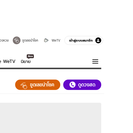
เข้าสู่ระบบสมาชิก
วจหวย
ขูดเลขนำโชค
WeTV
ve WeTV
นิยาย
รบรส
ความรู้รอบตัว
ขูดเลขนำโชค
ดูดวงสด
ฮาวทู
กูรู-รอบรู้