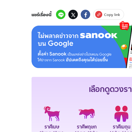
แชร์เรื่องนี้
Copy link
เลือกดู
ดวงรา
ราศีเมษ
ราศีพฤษภ
ราศีเมถุน