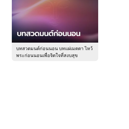
สัปดาห์
ของ
Sanook
ดูด
 WeTV
วง
บทสวดมนต์ก่อนนอน บทแผ่เมตตา ไหว้
พระก่อนนอนเพื่อจิตใจที่สงบสุข
ติดต่อโฆษณา
tencentthbd
sales@tencent.co.th
รา
ร้องเรียนเนื้อหาไม่เหมาะสม
แนะนำติชม แจ้งปัญหาการใช้งาน