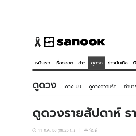
หน้าแรก
เรื่องฮอต
ข่าว
ดูดวง
ข่าวบันเทิง
ก
ดูดวง
ข่าว
ดูดวง - 
ดวงแม่น
ดูดวงความรัก
ทํานา
เรื่องฮอต
ดูดวง
ข่าว
หวยไทย
ดูดวงรายสัปดาห์ ราศ
ข่าวบันเทิง
สถิติหวยไท
ข่าวกีฬา
หวยลาว
11 ส.ค. 56 (09:25 น.)
พิมพ์
ข่าวเศรษฐกิจ