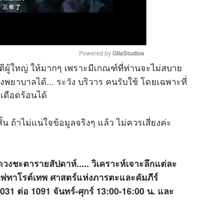
Powered by 
GliaStudios
ติผู้ใหญ่ ให้มากๆ เพราะมีเกณฑ์ที่ท่านจะไม่สบาย
โรงพยาบาลได้... ระวัง บริวาร คนรับใช้ โดยเฉพาะที่
M
เดือดร้อนได้
u
t
น ถ้าไม่แน่ใจข้อมูลจริงๆ แล้ว ไม่ควรเสี่ยงค่ะ
e
ดวง
ชะตารายสัปดาห์..... วิเคราะห์เจาะลึกแต่ละ
่ทาโรต์เทพ ศาสตร์แห่งภารตะและคัมภีร์
031 ต่อ 1091
จันทร์-ศุกร์ 13:00-16:00 น. และ