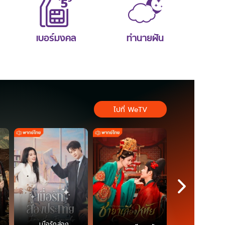
เบอร์มงคล
ทำนายฝัน
ไปที่ WeTV
เมื่อรักส่อง
ตำนานจอม