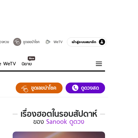
เข้าสู่ระบบสมาชิก
วจหวย
ขูดเลขนำโชค
WeTV
ve WeTV
นิยาย
รบรส
ความรู้รอบตัว
ขูดเลขนำโชค
ดูดวงสด
ฮาวทู
กูรู-รอบรู้
เรื่องฮอตในรอบสัปดาห์
เรื่อง
ของ
Sanook ดูดวง
ฮอต
ใน
รอบ