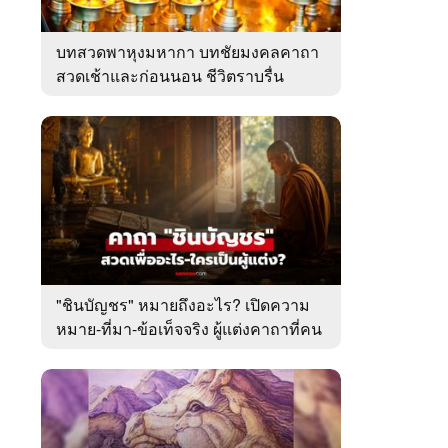
บทสวดพาหุงมหากา บทชัยมงคลคาถา
สวดเช้าและก่อนนอน ชีวิตราบรื่น
"ชินบัญชร" หมายถึงอะไร? เปิดความ
หมาย-ที่มา-ข้อเท็จจริง ผู้แต่งคาถาที่คน
ไทยคุ้นเคย