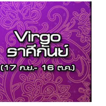
สุขภาพ
ดูทีวี
เที่ยว-กิน
WeTV
Tasteful Thailand
Exclusive
Sanook Choice
นิยาย
ยลได้ที่
ร่วมงานกับเ