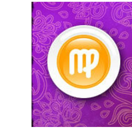
อัปเดตจีน
เช็กข่าวชัวร์
ติดตามสนุกโซเชี
ดาวน์โหลดสนุกแอปฟรี
สงวนลิขสิทธิ์ ©
2569
บริษัท อิมเมจ ฟิวเจอร์ (ประเทศไทย) จำกัด