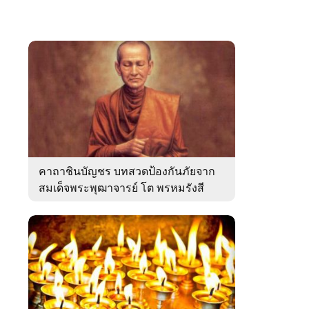
คาถาชินบัญชร บทสวดป้องกันภัยจาก
สมเด็จพระพุฒาจารย์ โต พรหมรังสี