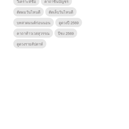
วิเคราะห์ชื่อ
คาถาชินบัญชร
ตัดผมวันไหนดี
ตัดเล็บวันไหนดี
บทสวดมนต์ก่อนนอน
ดูดวงปี 2569
คาถาท้าวเวสสุวรรณ
ปีชง 2569
ดูดวงรายสัปดาห์