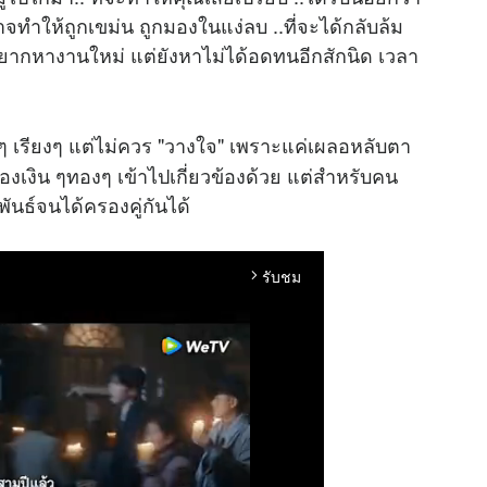
าจทำให้ถูกเขม่น ถูกมองในแง่ลบ ..ที่จะได้กลับล้ม
่อๆ อยากหางานใหม่ แต่ยังหาไม่ได้อดทนอีกสักนิด เวลา
อยๆ เรียงๆ แต่ไม่ควร "วางใจ" เพราะแค่เผลอหลับตา
รื่องเงิน ๆทองๆ เข้าไปเกี่ยวข้องด้วย แต่สำหรับคน
ันธ์จนได้ครองคู่กันได้
รับชม
arrow_forward_ios