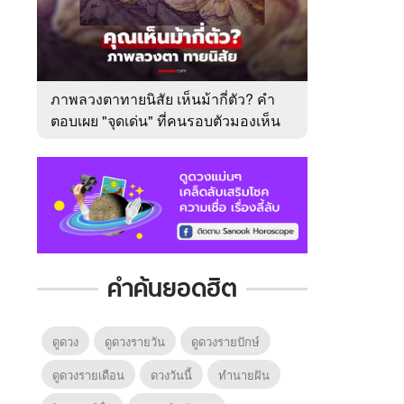
ภาพลวงตาทายนิสัย เห็นม้ากี่ตัว? คำ
ตอบเผย "จุดเด่น" ที่คนรอบตัวมองเห็น
ในตัวคุณ
คำค้นยอดฮิต
ดูดวง
ดูดวงรายวัน
ดูดวงรายปักษ์
ดูดวงรายเดือน
ดวงวันนี้
ทํานายฝัน