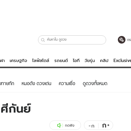
ตร
ีฬา
เศรษฐกิจ
ไลฟ์สไตล์
รถยนต์
ไอที
วัยรุ่น
คลิป
Exclusi
ตรวจหวย
ไลฟ์สไตล์
บันเทิงค
ยทายทัก
หมอดัง ดวงเด่น
ความเชื่อ
ดูดวงทั้งหมด
ผู้หญิง
หนัง-ละคร
ผู้ชาย
เพลง
ีกันย์
ย
วัยรุ่น
เกมส์
ไอที
คลิป
ก
+
-
ก
กดฟัง
รถยนต์
พอดแคสต์