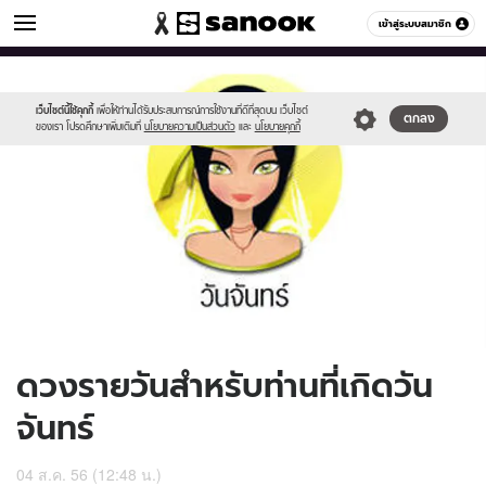
ดูดวง
เข้าสู่ระบบสมาชิก
หมวดอื่นๆ
//s.isanook.com/ho/0/ud/9/49461/170-
Sanook
//s.isanook.com/sr/0/images/logo-
600
60
mon_b.jpg
new-
sanook.png
เว็บไซต์นี้ใช้คุกกี้
เพื่อให้ท่านได้รับประสบการณ์การใช้งานที่ดีที่สุดบน เว็บไซต์
ตกลง
ของเรา โปรดศึกษาเพิ่มเติมที่
นโยบายความเป็นส่วนตัว
และ
นโยบายคุกกี้
ดวงรายวันสำหรับท่านที่เกิดวัน
จันทร์
04 ส.ค. 56 (12:48 น.)