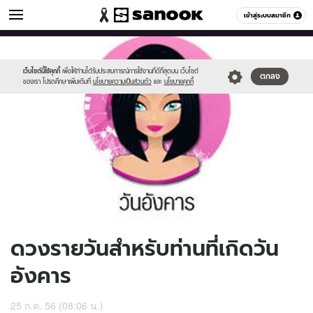
ดูดวง
เข้าสู่ระบบสมาชิก
หมวดอื่นๆ
//s.isanook.com/ho/0/ud/9/48965/170-
Sanook
//s.isanook.com/sr/0/images/logo-
600
60
tue_b.jpg
new-
sanook.png
เว็บไซต์นี้ใช้คุกกี้
เพื่อให้ท่านได้รับประสบการณ์การใช้งานที่ดีที่สุดบน เว็บไซต์
ตกลง
ของเรา โปรดศึกษาเพิ่มเติมที่
นโยบายความเป็นส่วนตัว
และ
นโยบายคุกกี้
ดวงรายวันสำหรับท่านที่เกิดวัน
อังคาร
25 ก.ค. 56 (08:06 น.)