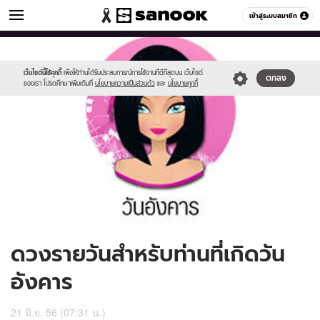
ดูดวง
เข้าสู่ระบบสมาชิก
หมวดอื่นๆ
//s.isanook.com/ho/0/ud/9/47649/170-
Sanook
//s.isanook.com/sr/0/images/logo-
600
60
tue_b.jpg
new-
sanook.png
เว็บไซต์นี้ใช้คุกกี้
เพื่อให้ท่านได้รับประสบการณ์การใช้งานที่ดีที่สุดบน เว็บไซต์
ตกลง
ของเรา โปรดศึกษาเพิ่มเติมที่
นโยบายความเป็นส่วนตัว
และ
นโยบายคุกกี้
ดวงรายวันสำหรับท่านที่เกิดวัน
อังคาร
21 มิ.ย. 56 (07:31 น.)