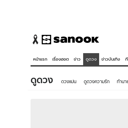
หน้าแรก
เรื่องฮอต
ข่าว
ดูดวง
ข่าวบันเทิง
ก
ดูดวง
ข่าว
ดูดวง - 
ดวงแม่น
ดูดวงความรัก
ทํานา
เรื่องฮอต
ดูดวง
ข่าว
หวยไทย
ข่าวบันเทิง
สถิติหวยไท
ข่าวกีฬา
หวยลาว
ข่าวเศรษฐกิจ