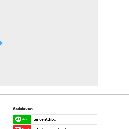
 WeTV
ติดต่อโฆษณา
tencentthbd
sales@tencent.co.th
รา
ร้องเรียนเนื้อหาไม่เหมาะสม
แนะนำติชม แจ้งปัญหาการใช้งาน
ติดต่อโฆษณา
tencentthbd
Add