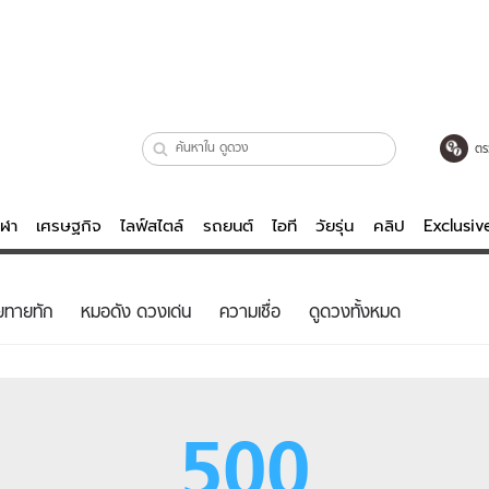
ตร
ีฬา
เศรษฐกิจ
ไลฟ์สไตล์
รถยนต์
ไอที
วัยรุ่น
คลิป
Exclusi
ตรวจหวย
ไลฟ์สไตล์
บันเทิงค
ยทายทัก
หมอดัง ดวงเด่น
ความเชื่อ
ดูดวงทั้งหมด
ผู้หญิง
หนัง-ละคร
ผู้ชาย
เพลง
ย
วัยรุ่น
เกมส์
500
ไอที
คลิป
รถยนต์
พอดแคสต์