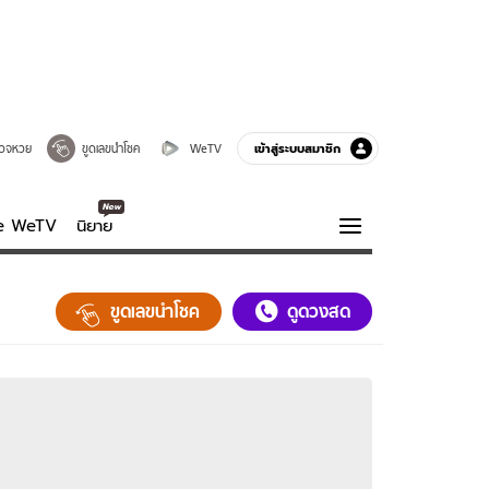
เข้าสู่ระบบสมาชิก
วจหวย
ขูดเลขนำโชค
WeTV
ve WeTV
นิยาย
รบรส
ความรู้รอบตัว
ขูดเลขนำโชค
ดูดวงสด
ฮาวทู
กูรู-รอบรู้