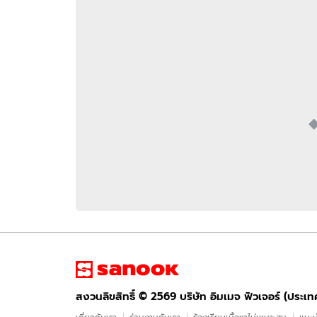
อัปเดตจีน
เช็กข่าวชัวร์
ติดตามสนุกโซเชี
ดาวน์โหลดสนุกแอปฟรี
สงวนลิขสิทธิ์ ©
2569
บริษัท อิมเมจ ฟิวเจอร์ (ประเทศไทย) จำกัด
สงวนลิขสิทธิ์ ©
2569
บริษัท อิมเมจ ฟิวเจอร์ (ประเ