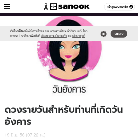
ดูดวง
เข้าสู่ระบบสมาชิก
หมวดอื่นๆ
//s.isanook.com/ho/0/ud/9/47497/170-
Sanook
//s.isanook.com/sr/0/images/logo-
600
60
tue_b.jpg
new-
sanook.png
เว็บไซต์นี้ใช้คุกกี้
เพื่อให้ท่านได้รับประสบการณ์การใช้งานที่ดีที่สุดบน เว็บไซต์
ตกลง
ของเรา โปรดศึกษาเพิ่มเติมที่
นโยบายความเป็นส่วนตัว
และ
นโยบายคุกกี้
ดวงรายวันสำหรับท่านที่เกิดวัน
อังคาร
19 มิ.ย. 56 (07:22 น.)