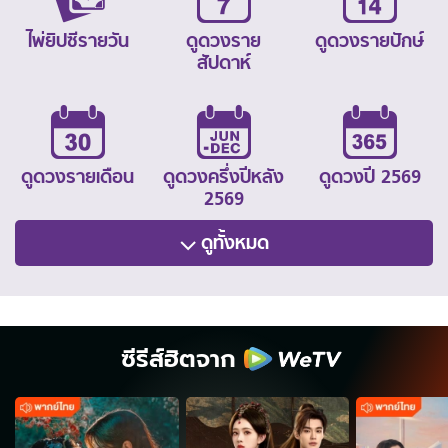
ไพ่ยิปซีรายวัน
ดูดวงราย
ดูดวงรายปักษ์
สัปดาห์
ดูดวงรายเดือน
ดูดวงครึ่งปีหลัง
ดูดวงปี 2569
2569
ดูทั้งหมด
ซีรีส์ฮิตจาก