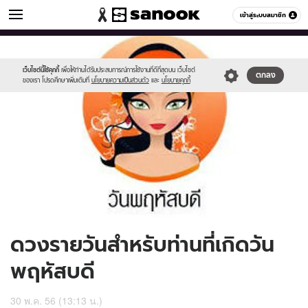
ดูดวง
เข้าสู่ระบบสมาชิก
หมวดอื่นๆ
//s.isanook.com/ho/0/ud/9/46393/170-
Sanook
//s.isanook.com/sr/0/images/logo-
600
60
thu_b.jpg
new-
sanook.png
เว็บไซต์นี้ใช้คุกกี้
เพื่อให้ท่านได้รับประสบการณ์การใช้งานที่ดีที่สุดบน เว็บไซต์
ตกลง
ของเรา โปรดศึกษาเพิ่มเติมที่
นโยบายความเป็นส่วนตัว
และ
นโยบายคุกกี้
ดวงรายวันสำหรับท่านที่เกิดวัน
พฤหัสบดี
30 พ.ค. 56 (13:13 น.)