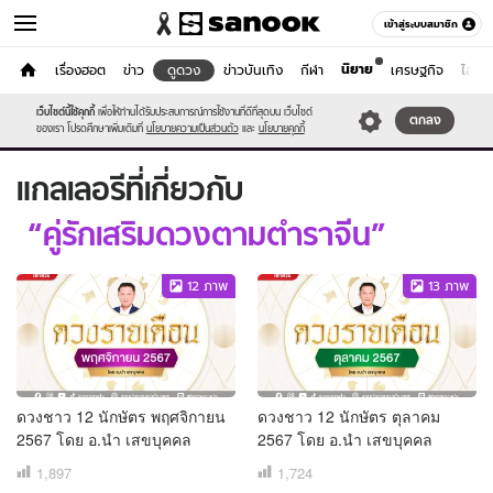
เข้าสู่ระบบสมาชิก
นิยาย
หน้าแรก
เรื่องฮอต
ข่าว
ดูดวง
ข่าวบันเทิง
กีฬา
เศรษฐกิจ
ไลฟ์ส
ดูดวง
เว็บไซต์นี้ใช้คุกกี้
เพื่อให้ท่านได้รับประสบการณ์การใช้งานที่ดีที่สุดบน เว็บไซต์
หมวดอื่นๆ
ตกลง
ของเรา โปรดศึกษาเพิ่มเติมที่
นโยบายความเป็นส่วนตัว
และ
นโยบายคุกกี้
แกล
แกลเลอรีที่เกี่ยวกับ
เลอ
รี
คู่รักเสริมดวงตามตำราจีน
12
ภาพ
13
ภาพ
ดวงชาว 12 นักษัตร พฤศจิกายน
ดวงชาว 12 นักษัตร ตุลาคม
2567 โดย อ.นำ เสขบุคคล
2567 โดย อ.นำ เสขบุคคล
1,897
1,724