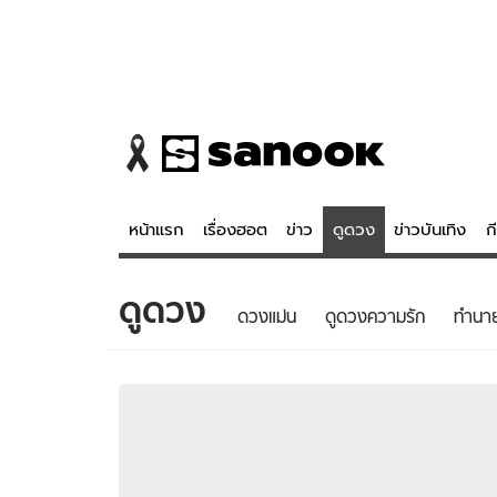
หน้าแรก
เรื่องฮอต
ข่าว
ดูดวง
ข่าวบันเทิง
ก
ดูดวง
ข่าว
ดูดวง - 
ดวงแม่น
ดูดวงความรัก
ทํานา
เรื่องฮอต
ดูดวง
ข่าว
หวยไทย
ข่าวบันเทิง
สถิติหวยไท
ข่าวกีฬา
หวยลาว
ข่าวเศรษฐกิจ