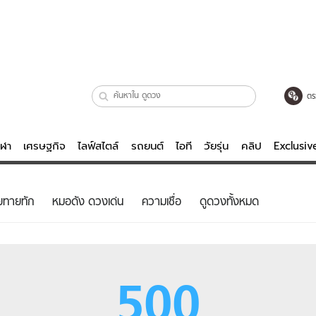
ตร
ีฬา
เศรษฐกิจ
ไลฟ์สไตล์
รถยนต์
ไอที
วัยรุ่น
คลิป
Exclusi
ตรวจหวย
ไลฟ์สไตล์
บันเทิงค
ยทายทัก
หมอดัง ดวงเด่น
ความเชื่อ
ดูดวงทั้งหมด
ผู้หญิง
หนัง-ละคร
ผู้ชาย
เพลง
ย
วัยรุ่น
เกมส์
500
ไอที
คลิป
รถยนต์
พอดแคสต์