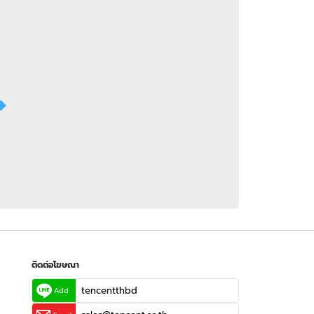
 WeTV
ติดต่อโฆษณา
tencentthbd
sales@tencent.co.th
รา
ร้องเรียนเนื้อหาไม่เหมาะสม
แนะนำติชม แจ้งปัญหาการใช้งาน
ติดต่อโฆษณา
tencentthbd
Add