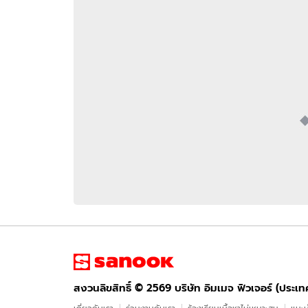
อัปเดตจีน
เช็กข่าวชัวร์
ติดตามสนุกโซเชี
ดาวน์โหลดสนุกแอปฟรี
สงวนลิขสิทธิ์ ©
2569
บริษัท อิมเมจ ฟิวเจอร์ (ประเทศไทย) จำกัด
สงวนลิขสิทธิ์ ©
2569
บริษัท อิมเมจ ฟิวเจอร์ (ประเ