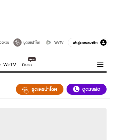
เข้าสู่ระบบสมาชิก
วจหวย
ขูดเลขนำโชค
WeTV
ve WeTV
นิยาย
รบรส
ความรู้รอบตัว
ขูดเลขนำโชค
ดูดวงสด
ฮาวทู
กูรู-รอบรู้