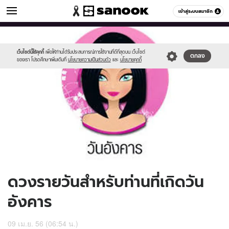
ดูดวง
เข้าสู่ระบบสมาชิก
หมวดอื่นๆ
//s.isanook.com/ho/0/ud/8/44081/170-
Sanook
//s.isanook.com/sr/0/images/logo-
600
60
tue_b.jpg
new-
sanook.png
เว็บไซต์นี้ใช้คุกกี้
เพื่อให้ท่านได้รับประสบการณ์การใช้งานที่ดีที่สุดบน เว็บไซต์
ตกลง
ของเรา โปรดศึกษาเพิ่มเติมที่
นโยบายความเป็นส่วนตัว
และ
นโยบายคุกกี้
ดวงรายวันสำหรับท่านที่เกิดวัน
อังคาร
09 เม.ย. 56 (06:54 น.)