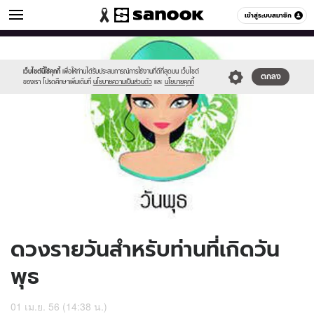
ดูดวง
เข้าสู่ระบบสมาชิก
หมวดอื่นๆ
//s.isanook.com/ho/0/ud/8/43813/170-
Sanook
//s.isanook.com/sr/0/images/logo-
600
60
wed_b.jpg
new-
sanook.png
เว็บไซต์นี้ใช้คุกกี้
เพื่อให้ท่านได้รับประสบการณ์การใช้งานที่ดีที่สุดบน เว็บไซต์
ตกลง
ของเรา โปรดศึกษาเพิ่มเติมที่
นโยบายความเป็นส่วนตัว
และ
นโยบายคุกกี้
ดวงรายวันสำหรับท่านที่เกิดวัน
พุธ
01 เม.ย. 56 (14:38 น.)