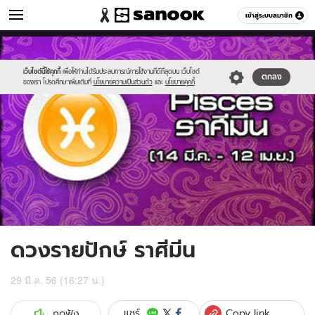
ดูดวง
เข้าสู่ระบบสมาชิก
หมวดอื่นๆ
//s.isanook.com/ho/0/ud/8/43725/3pisces.jpg
Sanook
//s.isanook.com/sr/0/images/logo-
600
60
new-
sanook.png
เว็บไซต์นี้ใช้คุกกี้
เพื่อให้ท่านได้รับประสบการณ์การใช้งานที่ดีที่สุดบน เว็บไซต์
ตกลง
ของเรา โปรดศึกษาเพิ่มเติมที่
นโยบายความเป็นส่วนตัว
และ
นโยบายคุกกี้
ดวงรายปักษ์ ราศีมีน
29 มี.ค. 56 (16:27 น.)
Copy link
แชร์
กดฟัง