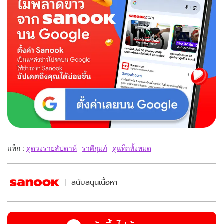
แท็ก :
ดูดวงรายสัปดาห์
ราศีกุมภ์
ดูแท็กทั้งหมด
สนับสนุนเนื้อหา