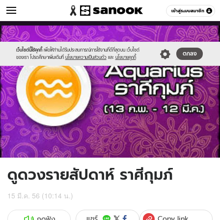
ดูดวง
เข้าสู่ระบบสมาชิก
หมวดอื่นๆ
//s.isanook.com/ho/0/ud/8/43097/2aquarius.jpg
Sanook
//s.isanook.com/sr/0/images/logo-
600
60
new-
sanook.png
เว็บไซต์นี้ใช้คุกกี้
เพื่อให้ท่านได้รับประสบการณ์การใช้งานที่ดีที่สุดบน เว็บไซต์
ตกลง
ของเรา โปรดศึกษาเพิ่มเติมที่
นโยบายความเป็นส่วนตัว
และ
นโยบายคุกกี้
ดูดวงรายสัปดาห์ ราศีกุมภ์
15 มี.ค. 56 (10:14 น.)
Copy link
แชร์
กดฟัง