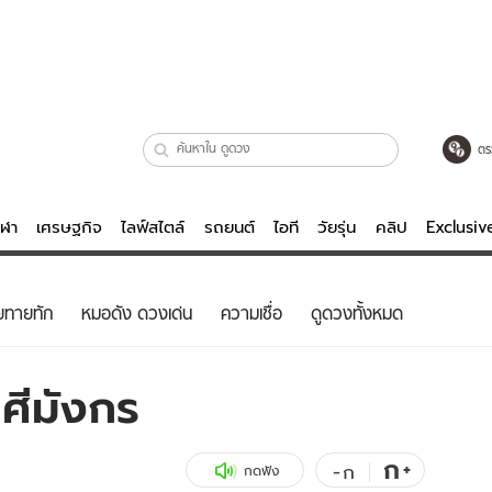
ตร
ีฬา
เศรษฐกิจ
ไลฟ์สไตล์
รถยนต์
ไอที
วัยรุ่น
คลิป
Exclusi
ตรวจหวย
ไลฟ์สไตล์
บันเทิงค
ยทายทัก
หมอดัง ดวงเด่น
ความเชื่อ
ดูดวงทั้งหมด
ผู้หญิง
หนัง-ละคร
ผู้ชาย
เพลง
ศีมังกร
ย
วัยรุ่น
เกมส์
ไอที
คลิป
ก
+
-
ก
กดฟัง
รถยนต์
พอดแคสต์