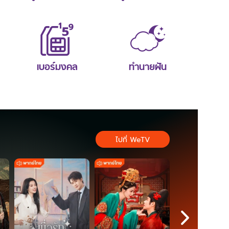
เบอร์มงคล
ทำนายฝัน
ไปที่ WeTV