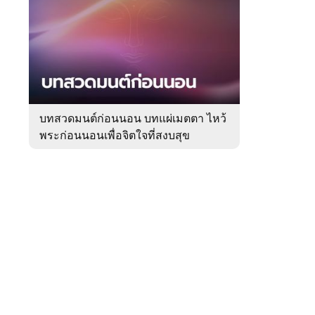
สัปดาห์
ของ
Sanook
ดูด
 WeTV
วง
บทสวดมนต์ก่อนนอน บทแผ่เมตตา ไหว้
พระก่อนนอนเพื่อจิตใจที่สงบสุข
ติดต่อโฆษณา
tencentthbd
sales@tencent.co.th
รา
ร้องเรียนเนื้อหาไม่เหมาะสม
แนะนำติชม แจ้งปัญหาการใช้งาน