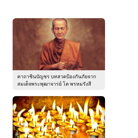
คาถาชินบัญชร บทสวดป้องกันภัยจาก
สมเด็จพระพุฒาจารย์ โต พรหมรังสี