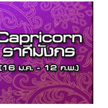
สุขภาพ
ดูทีวี
เที่ยว-กิน
WeTV
Tasteful Thailand
Exclusive
Sanook Choice
นิยาย
ยลได้ที่
ร่วมงานกับเ