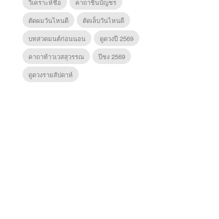
วิเคราะห์ชื่อ
คาถาชินบัญชร
ตัดผมวันไหนดี
ตัดเล็บวันไหนดี
บทสวดมนต์ก่อนนอน
ดูดวงปี 2569
คาถาท้าวเวสสุวรรณ
ปีชง 2569
ดูดวงรายสัปดาห์