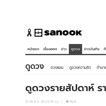
หน้าแรก
เรื่องฮอต
ข่าว
ดูดวง
ข่าวบันเทิง
ก
ดูดวง
ข่าว
ดูดวง - 
ดวงแม่น
ดูดวงความรัก
ทํานา
เรื่องฮอต
ดูดวง
ข่าว
หวยไทย
ดูดวงรายสัปดาห์ รา
ข่าวบันเทิง
สถิติหวยไท
ข่าวกีฬา
หวยลาว
08 มี.ค. 56 (10:35 น.)
พิมพ์
ข่าวเศรษฐกิจ