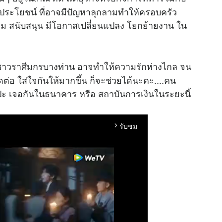
ผลประโยชน์ ที่อาจมีปัญหาลุกลามทำให้ครอบครัว
เสริม สนับสนุน มีโอกาสเปลี่ยนแปลง โยกย้ายงาน ใน
งชาวราศีมกรบางท่าน อาจทำให้ความรักห่างไกล จน
ต่อ ใส่ใจกันให้มากขึ้น ก็จะช่วยได้นะคะ....คน
 เจอกันในธนาคาร หรือ สถาบันการเงินในระยะนี้
รับชม
arrow_forward_ios