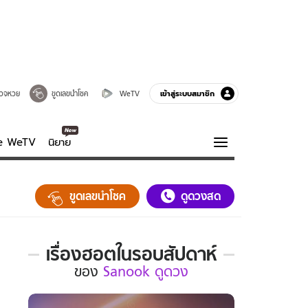
เข้าสู่ระบบสมาชิก
วจหวย
ขูดเลขนำโชค
WeTV
ve WeTV
นิยาย
รบรส
ความรู้รอบตัว
ขูดเลขนำโชค
ดูดวงสด
ฮาวทู
กูรู-รอบรู้
เรื่องฮอตในรอบสัปดาห์
เรื่อง
ของ
Sanook ดูดวง
ฮอต
ใน
รอบ