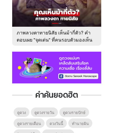
ภาพลวงตาทายนิสัย เห็นม้ากี่ตัว? คำ
ตอบเผย "จุดเด่น" ที่คนรอบตัวมองเห็น
ในตัวคุณ
คำค้นยอดฮิต
ดูดวง
ดูดวงรายวัน
ดูดวงรายปักษ์
ดูดวงรายเดือน
ดวงวันนี้
ทํานายฝัน