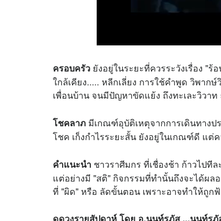
ยังอยู่ในระยะที่ควรระวังเรื่อง "ร
ครอบครัว
ใกล้เคียง..... หลีกเลี่ยง การใช้คำพูด วิพา
เพื่อนบ้าน จนมีปัญหาขัดแย้ง ถึงทะเละวิวาท 
มีเกณฑ์อุบัติเหตุจากการเดินทางปร
โชคลาภ
โชค เก็งกำไรระยะสั้น ยังอยู่ในเกณฑ์ดี แ
ชาวราศีมกร ที่เชื่องช้า ก้าวไปที
คำแนะนำ
แต่อย่างมี "สติ" กิจกรรมที่ทำนั้นถึงจะได้ผลอ
ที่ "ผิด" หรือ ลัดขั้นตอน เพราะอาจทำให้ถูกฟ้
ดูดวง
รายสัปดาห์ โดย อ.นนท์รภัส ...นนท์รภ