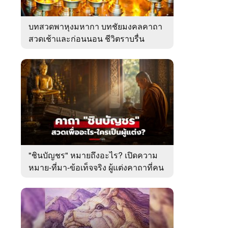
บทสวดพาหุงมหากา บทชัยมงคลคาถา
สวดเช้าและก่อนนอน ชีวิตราบรื่น
"ชินบัญชร" หมายถึงอะไร? เปิดความ
หมาย-ที่มา-ข้อเท็จจริง ผู้แต่งคาถาที่คน
ไทยคุ้นเคย