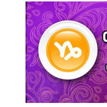
อัปเดตจีน
เช็กข่าวชัวร์
ติดตามสนุกโซเชี
ดาวน์โหลดสนุกแอปฟรี
สงวนลิขสิทธิ์ ©
2569
บริษัท อิมเมจ ฟิวเจอร์ (ประเทศไทย) จำกัด