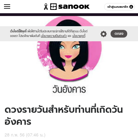
ดูดวง
เข้าสู่ระบบสมาชิก
หมวดอื่นๆ
//s.isanook.com/ho/0/ud/8/42341/170-
Sanook
//s.isanook.com/sr/0/images/logo-
600
60
tue_b.jpg
new-
sanook.png
เว็บไซต์นี้ใช้คุกกี้
เพื่อให้ท่านได้รับประสบการณ์การใช้งานที่ดีที่สุดบน เว็บไซต์
ตกลง
ของเรา โปรดศึกษาเพิ่มเติมที่
นโยบายความเป็นส่วนตัว
และ
นโยบายคุกกี้
ดวงรายวันสำหรับท่านที่เกิดวัน
อังคาร
28 ก.พ. 56 (07:46 น.)