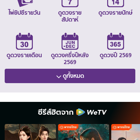
ไพ่ยิปซีรายวัน
ดูดวงราย
ดูดวงรายปักษ์
สัปดาห์
ดูดวงรายเดือน
ดูดวงครึ่งปีหลัง
ดูดวงปี 2569
2569
ดูทั้งหมด
ซีรีส์ฮิตจาก