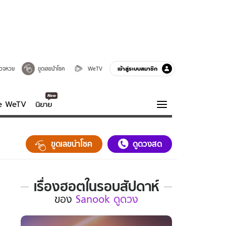
เข้าสู่ระบบสมาชิก
วจหวย
ขูดเลขนำโชค
WeTV
ve WeTV
นิยาย
รบรส
ความรู้รอบตัว
ขูดเลขนำโชค
ดูดวงสด
ฮาวทู
กูรู-รอบรู้
เรื่องฮอตในรอบสัปดาห์
เรื่อง
ของ
Sanook ดูดวง
ฮอต
ใน
รอบ