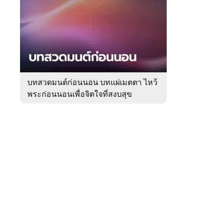
สัปดาห์
ของ
Sanook
ดูด
 WeTV
วง
บทสวดมนต์ก่อนนอน บทแผ่เมตตา ไหว้
พระก่อนนอนเพื่อจิตใจที่สงบสุข
ติดต่อโฆษณา
tencentthbd
sales@tencent.co.th
รา
ร้องเรียนเนื้อหาไม่เหมาะสม
แนะนำติชม แจ้งปัญหาการใช้งาน