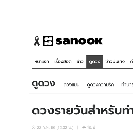
หน้าแรก
เรื่องฮอต
ข่าว
ดูดวง
ข่าวบันเทิง
ก
ดูดวง
ข่าว
ดูดวง - 
ดวงแม่น
ดูดวงความรัก
ทํานา
เรื่องฮอต
ดูดวง
ข่าว
หวยไทย
ดวงรายวันสำหรับท่าน
ข่าวบันเทิง
สถิติหวยไท
ข่าวกีฬา
หวยลาว
22 ก.พ. 56 (12:32 น.)
พิมพ์
ข่าวเศรษฐกิจ