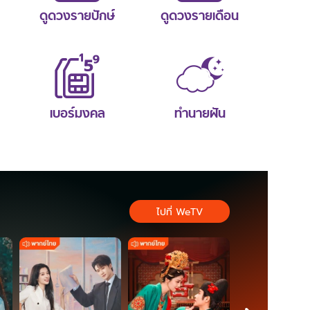
ดูดวงรายปักษ์
ดูดวงรายเดือน
เบอร์มงคล
ทำนายฝัน
ไปที่ WeTV