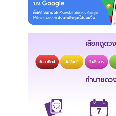
เลือกดูดวง
วัน
อาทิตย์
วัน
จันทร์
วัน
อังคาร
ทำนายดวงช