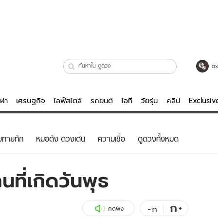
ตร
ีฬา
เศรษฐกิจ
ไลฟ์สไตล์
รถยนต์
ไอที
วัยรุ่น
คลิป
Exclusi
ตรวจหวย
ไลฟ์สไตล์
บันเทิงค
ยทายทัก
หมอดัง ดวงเด่น
ความเชื่อ
ดูดวงทั้งหมด
ผู้หญิง
หนัง-ละคร
ผู้ชาย
เพลง
ที่เกิดวันพุธ
ย
วัยรุ่น
เกมส์
ไอที
คลิป
ก
+
-
ก
กดฟัง
รถยนต์
พอดแคสต์