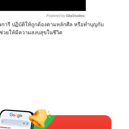
Powered by 
GliaStudios
รี ปฏิบัติให้ถูกต้องตามหลักศีล หรือทำบุญกับ
่วยให้มีความสงบสุขในชีวิต
M
u
t
e