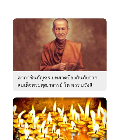
คาถาชินบัญชร บทสวดป้องกันภัยจาก
สมเด็จพระพุฒาจารย์ โต พรหมรังสี