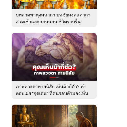
บทสวดพาหุงมหากา บทชัยมงคลคาถา
สวดเช้าและก่อนนอน ชีวิตราบรื่น
ภาพลวงตาทายนิสัย เห็นม้ากี่ตัว? คำ
ตอบเผย "จุดเด่น" ที่คนรอบตัวมองเห็น
ในตัวคุณ