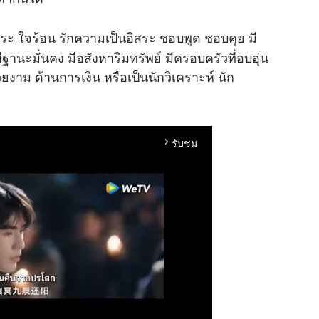
ะ ใจร้อน รักความเป็นอิสระ ชอบพูด ชอบคุย มี
ฐานะมั่นคง มีอสังหาริมทรัพย์ มีครอบครัวที่อบอุ่น
 ด้านการเงิน หรือเป็นนักวิเคราะห์ นัก
รับชม
arrow_forward_ios