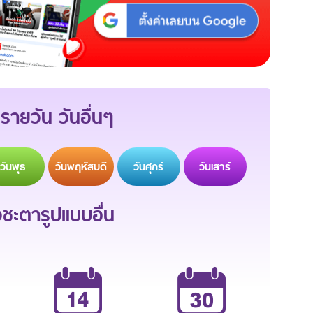
รายวัน วันอื่นๆ
วัน
พุธ
วัน
พฤหัสบดี
วัน
ศุกร์
วัน
เสาร์
ะตารูปแบบอื่น