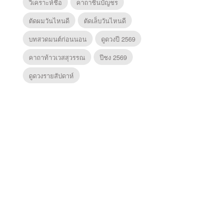
วิเคราะห์ชื่อ
คาถาชินบัญชร
ตัดผมวันไหนดี
ตัดเล็บวันไหนดี
บทสวดมนต์ก่อนนอน
ดูดวงปี 2569
คาถาท้าวเวสสุวรรณ
ปีชง 2569
ดูดวงรายสัปดาห์