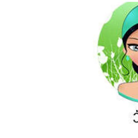
อัปเดตจีน
เช็กข่าวชัวร์
ติดตามสนุกโซเชี
ดาวน์โหลดสนุกแอปฟรี
สงวนลิขสิทธิ์ ©
2569
บริษัท อิมเมจ ฟิวเจอร์ (ประเทศไทย) จำกัด