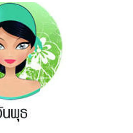
สุขภาพ
ดูทีวี
เที่ยว-กิน
WeTV
Tasteful Thailand
Exclusive
Sanook Choice
นิยาย
ยลได้ที่
ร่วมงานกับเ