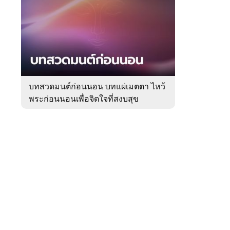
สัปดาห์
ของ
Sanook
ดูด
 WeTV
วง
บทสวดมนต์ก่อนนอน บทแผ่เมตตา ไหว้
พระก่อนนอนเพื่อจิตใจที่สงบสุข
ติดต่อโฆษณา
tencentthbd
sales@tencent.co.th
รา
ร้องเรียนเนื้อหาไม่เหมาะสม
แนะนำติชม แจ้งปัญหาการใช้งาน