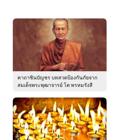
คาถาชินบัญชร บทสวดป้องกันภัยจาก
สมเด็จพระพุฒาจารย์ โต พรหมรังสี