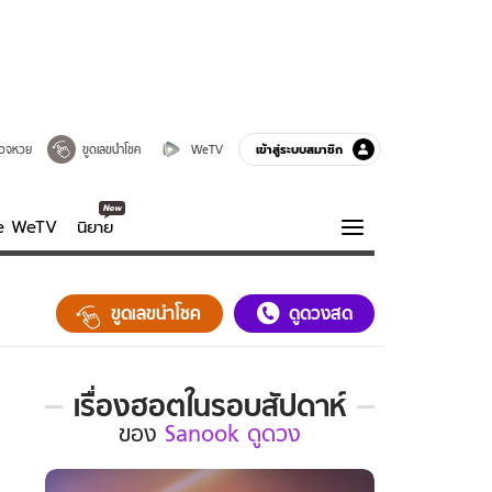
เข้าสู่ระบบสมาชิก
วจหวย
ขูดเลขนำโชค
WeTV
ve WeTV
นิยาย
รบรส
ความรู้รอบตัว
ขูดเลขนำโชค
ดูดวงสด
ฮาวทู
กูรู-รอบรู้
เรื่องฮอตในรอบสัปดาห์
เรื่อง
ของ
Sanook ดูดวง
ฮอต
ใน
รอบ