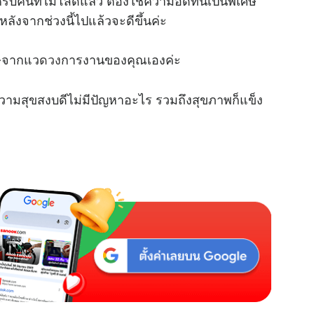
รับคนที่ไม่โสดแล้ว ต้องใช้ความอดทนเป็นพิเศษ
e
ังจากช่วงนี้ไปแล้วจะดีขึ้นค่ะ
ษจากแว
ดวง
การงานของคุณเองค่ะ
วามสุขสงบดีไม่มีปัญหาอะไร รวมถึงสุขภาพก็แข็ง