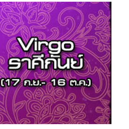
สุขภาพ
ดูทีวี
เที่ยว-กิน
WeTV
Tasteful Thailand
Exclusive
Sanook Choice
นิยาย
ยลได้ที่
ร่วมงานกับเ