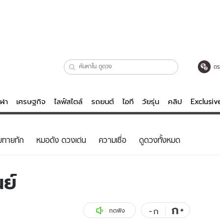
ตร
ีฬา
เศรษฐกิจ
ไลฟ์สไตล์
รถยนต์
ไอที
วัยรุ่น
คลิป
Exclusi
ตรวจหวย
ไลฟ์สไตล์
บันเทิงค
ยทายทัก
หมอดัง ดวงเด่น
ความเชื่อ
ดูดวงทั้งหมด
ผู้หญิง
หนัง-ละคร
ผู้ชาย
เพลง
ย์
ย
วัยรุ่น
เกมส์
ไอที
คลิป
ก
+
-
ก
กดฟัง
รถยนต์
พอดแคสต์