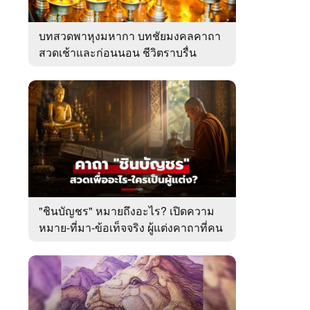
บทสวดพาหุงมหากา บทชัยมงคลคาถา
สวดเช้าและก่อนนอน ชีวิตราบรื่น
"ชินบัญชร" หมายถึงอะไร? เปิดความ
หมาย-ที่มา-ข้อเท็จจริง ผู้แต่งคาถาที่คน
ไทยคุ้นเคย