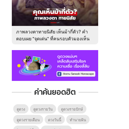
ภาพลวงตาทายนิสัย เห็นม้ากี่ตัว? คำ
ตอบเผย "จุดเด่น" ที่คนรอบตัวมองเห็น
ในตัวคุณ
คำค้นยอดฮิต
ดูดวง
ดูดวงรายวัน
ดูดวงรายปักษ์
ดูดวงรายเดือน
ดวงวันนี้
ทํานายฝัน