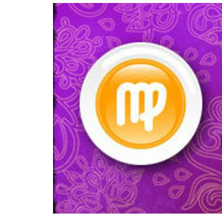
อัปเดตจีน
เช็กข่าวชัวร์
ติดตามสนุกโซเชี
ดาวน์โหลดสนุกแอปฟรี
สงวนลิขสิทธิ์ ©
2569
บริษัท อิมเมจ ฟิวเจอร์ (ประเทศไทย) จำกัด