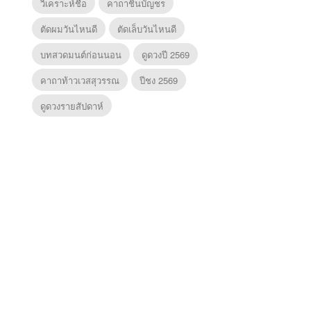
วิเคราะห์ชื่อ
คาถาชินบัญชร
ตัดผมวันไหนดี
ตัดเล็บวันไหนดี
บทสวดมนต์ก่อนนอน
ดูดวงปี 2569
คาถาท้าวเวสสุวรรณ
ปีชง 2569
ดูดวงรายสัปดาห์