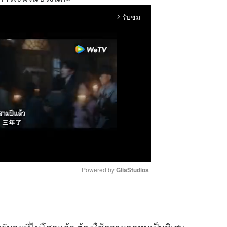
รับชม
arrow_forward_ios
Powered by 
GliaStudios
M
u
t