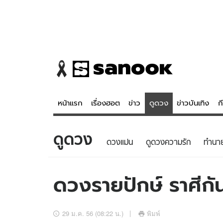
หน้าแรก
เรื่องฮอต
ข่าว
ดูดวง
ข่าวบันเทิง
ก
ดูดวง
ข่าว
ดูดวง - 
ดวงแม่น
ดูดวงความรัก
ทํานา
เรื่องฮอต
ดูดวง
ข่าว
หวยไทย
ดวงรายปักษ์ ราศีกัน
ข่าวบันเทิง
สถิติหวยไท
ข่าวกีฬา
หวยลาว
29 ม.ค. 56 (08:22 น.)
พิมพ์
ข่าวเศรษฐกิจ