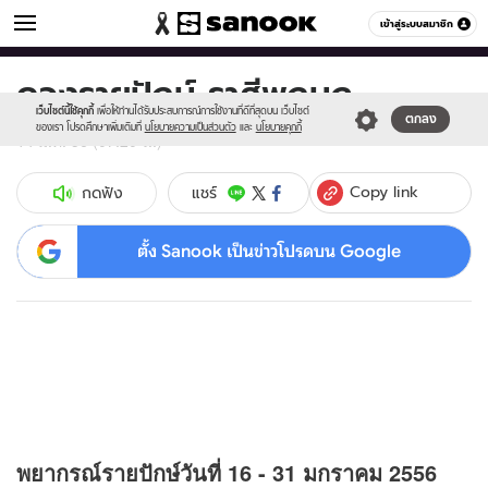
ดูดวง
เข้าสู่ระบบสมาชิก
หมวดอื่นๆ
ดวงรายปักษ์ ราศีพฤษภ
Sanook
//s.isanook.com/sr/0/images/logo-
600
60
new-
เว็บไซต์นี้ใช้คุกกี้
เพื่อให้ท่านได้รับประสบการณ์การใช้งานที่ดีที่สุดบน เว็บไซต์
ตกลง
sanook.png
ของเรา โปรดศึกษาเพิ่มเติมที่
นโยบายความเป็นส่วนตัว
และ
นโยบายคุกกี้
14 ม.ค. 56 (07:20 น.)
Copy link
แชร์
กดฟัง
ตั้ง Sanook เป็นข่าวโปรดบน Google
พยากรณ์รายปักษ์วันที่ 16 - 31 มกราคม 2556