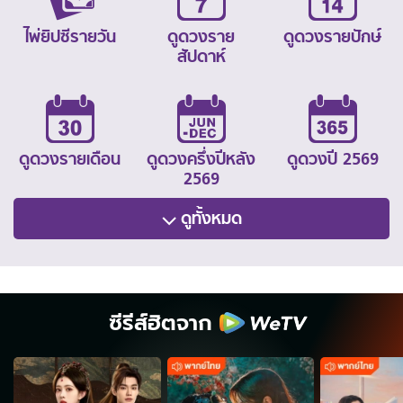
ไพ่ยิปซีรายวัน
ดูดวงราย
ดูดวงรายปักษ์
สัปดาห์
ดูดวงรายเดือน
ดูดวงครึ่งปีหลัง
ดูดวงปี 2569
2569
ดูทั้งหมด
ซีรีส์ฮิตจาก