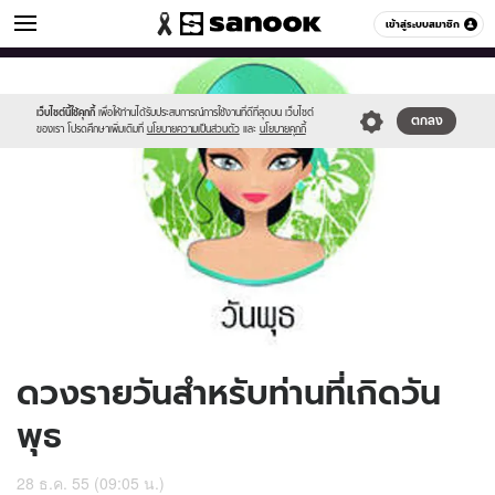
ดูดวง
เข้าสู่ระบบสมาชิก
หมวดอื่นๆ
//s.isanook.com/ho/0/ud/7/39573/170-
Sanook
//s.isanook.com/sr/0/images/logo-
600
60
wed_b.jpg
new-
sanook.png
เว็บไซต์นี้ใช้คุกกี้
เพื่อให้ท่านได้รับประสบการณ์การใช้งานที่ดีที่สุดบน เว็บไซต์
ตกลง
ของเรา โปรดศึกษาเพิ่มเติมที่
นโยบายความเป็นส่วนตัว
และ
นโยบายคุกกี้
ดวงรายวันสำหรับท่านที่เกิดวัน
พุธ
28 ธ.ค. 55 (09:05 น.)