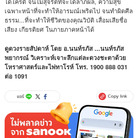
ได้ใคร่ดี จนไม่สุจริตที่จะได้ลาภผล, ความสุข
เฉพาะหน้าที่จะทำให้อารมณ์เพริดไป จนทำผิดศีล
ธรรม...ที่จะทำให้ชีวิตของคุณวิบัติ เสื่อมเสียชื่อ
เสียง เกียรติยศ ในภายภาคหน้าได้
ดูดวง
รายสัปดาห์ โดย อ.นนท์รภัส ...นนท์รภัส
พยากรณ์ วิเคราะห์เจาะลึกแต่ละ
ดวง
ชะตาด้วย
โหราศาสตร์และไพ่ทาโรห์ โทร. 1900 888 031
ต่อ 1091
Copy link
แชร์