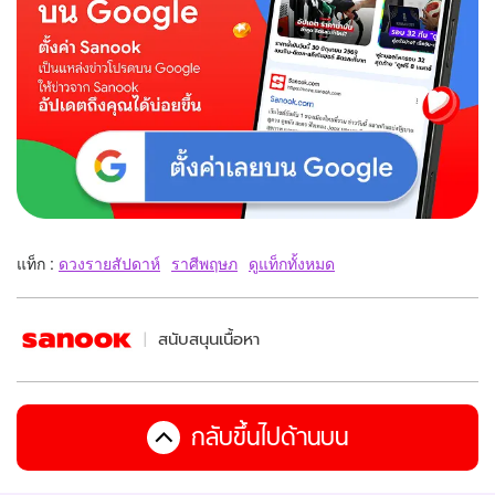
แท็ก :
ดวงรายสัปดาห์
ราศีพฤษภ
ดูแท็กทั้งหมด
สนับสนุนเนื้อหา
กลับขึ้นไปด้านบน