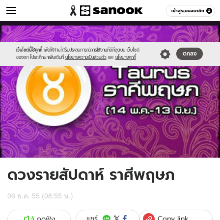
ดูดวง
เข้าสู่ระบบสมาชิก
หมวดอื่นๆ
//s.isanook.com/ho/0/ud/7/38521/5taurus.jpg
Sanook
//s.isanook.com/sr/0/images/logo-
600
60
new-
sanook.png
เว็บไซต์นี้ใช้คุกกี้
เพื่อให้ท่านได้รับประสบการณ์การใช้งานที่ดีที่สุดบน เว็บไซต์
ตกลง
ของเรา โปรดศึกษาเพิ่มเติมที่
นโยบายความเป็นส่วนตัว
และ
นโยบายคุกกี้
ดวงรายสัปดาห์ ราศีพฤษภ
06 ธ.ค. 55 (08:55 น.)
Copy link
แชร์
กดฟัง