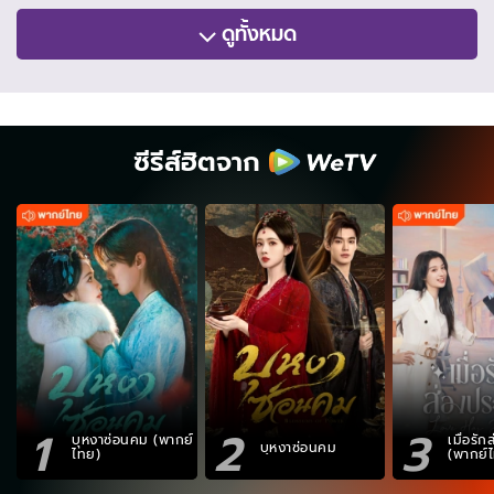
ดูทั้งหมด
ซีรีส์ฮิตจาก
1
2
3
บุหงาซ่อนคม (พากย์
เมื่อรั
บุหงาซ่อนคม
ไทย)
(พากย์