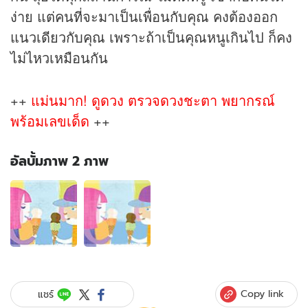
ง่าย แต่คนที่จะมาเป็นเพื่อนกับคุณ คงต้องออก
แนวเดียวกับคุณ เพราะถ้าเป็นคุณหนูเกินไป ก็คง
ไม่ไหวเหมือนกัน
++
แม่นมาก! ดูดวง ตรวจดวงชะตา พยากรณ์
พร้อมเลขเด็ด
++
อัลบั้มภาพ 2 ภาพ
อัลบั้ม
ภาพ
2
ภาพ
ของ
ทาย
นิสัย
:
Copy link
แชร์
ทาย