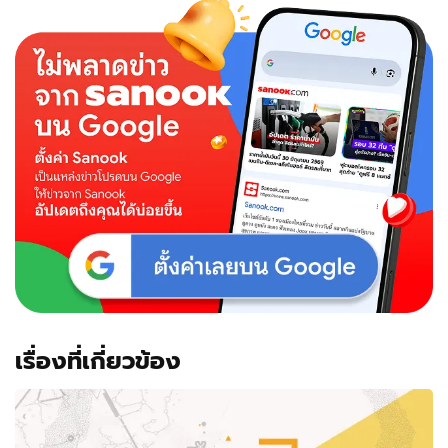
นิสัย
จาก
การ
สั่ง
ไอศ
ครีม
เรื่องที่เกี่ยวข้อง