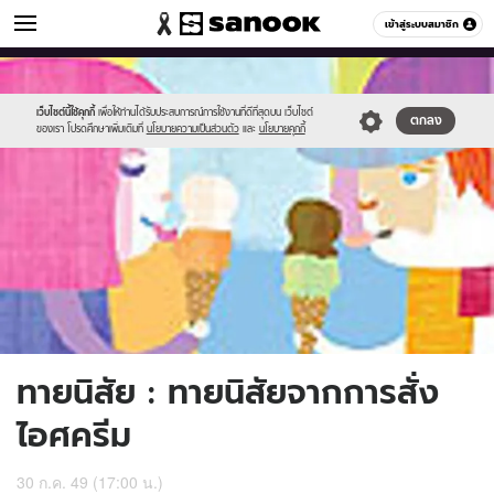
ดูดวง
เข้าสู่ระบบสมาชิก
หมวดอื่นๆ
//s.isanook.com/ho/0/ud/0/3821/m_01700_001.jpg
Sanook
//s.isanook.com/sr/0/images/logo-
600
60
new-
sanook.png
เว็บไซต์นี้ใช้คุกกี้
เพื่อให้ท่านได้รับประสบการณ์การใช้งานที่ดีที่สุดบน เว็บไซต์
ตกลง
ของเรา โปรดศึกษาเพิ่มเติมที่
นโยบายความเป็นส่วนตัว
และ
นโยบายคุกกี้
ทายนิสัย : ทายนิสัยจากการสั่ง
ไอศครีม
30 ก.ค. 49 (17:00 น.)