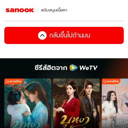
สนับสนุนเนื้อหา
กลับขึ้นไปด้านบน
ซีรีส์ฮิตจาก