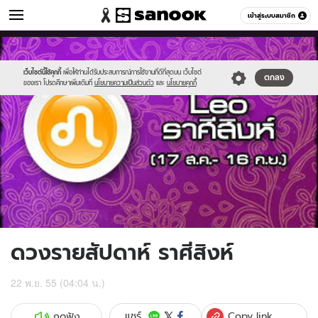
ดูดวง
เข้าสู่ระบบสมาชิก
หมวดอื่นๆ
//s.isanook.com/ho/0/ud/7/37857/8leo.jpg
Sanook
//s.isanook.com/sr/0/images/logo-
600
60
new-
sanook.png
เว็บไซต์นี้ใช้คุกกี้
เพื่อให้ท่านได้รับประสบการณ์การใช้งานที่ดีที่สุดบน เว็บไซต์
ตกลง
ของเรา โปรดศึกษาเพิ่มเติมที่
นโยบายความเป็นส่วนตัว
และ
นโยบายคุกกี้
ดวงรายสัปดาห์ ราศีสิงห์
22 พ.ย. 55 (04:04 น.)
Copy link
แชร์
กดฟัง