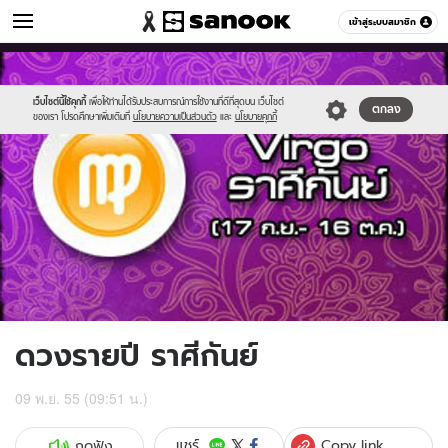
ดูดวง
เข้าสู่ระบบสมาชิก
หมวดอื่นๆ
//s.isanook.com/ho/0/ud/7/37361/9virgo.jpg
Sanook
//s.isanook.com/sr/0/images/logo-
600
60
new-
sanook.png
เว็บไซต์นี้ใช้คุกกี้
เพื่อให้ท่านได้รับประสบการณ์การใช้งานที่ดีที่สุดบน เว็บไซต์
ตกลง
ของเรา โปรดศึกษาเพิ่มเติมที่
นโยบายความเป็นส่วนตัว
และ
นโยบายคุกกี้
ดวงรายปี ราศีกันย์
09 พ.ย. 55 (09:51 น.)
Copy link
แชร์
กดฟัง