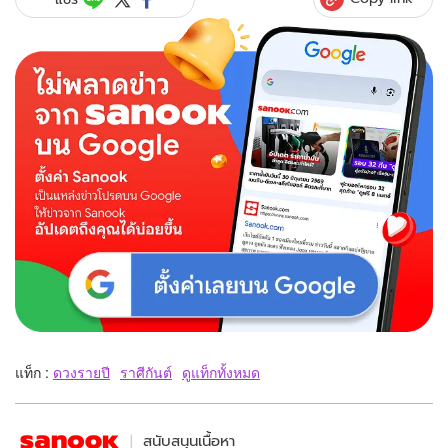
แท็ก :
ดวงรายปี
ราศีกันต์
ดูแท็กทั้งหมด
สนับสนุนเนื้อหา