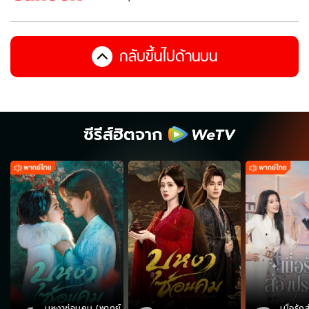
กลับขึ้นไปด้านบน
ซีรีส์ฮิตจาก
บุหงาซ่อนคม (พากย์
เมื่อรั