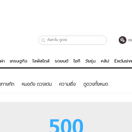
ตร
ีฬา
เศรษฐกิจ
ไลฟ์สไตล์
รถยนต์
ไอที
วัยรุ่น
คลิป
Exclusi
ตรวจหวย
ไลฟ์สไตล์
บันเทิงค
ยทายทัก
หมอดัง ดวงเด่น
ความเชื่อ
ดูดวงทั้งหมด
ผู้หญิง
หนัง-ละคร
ผู้ชาย
เพลง
ย
วัยรุ่น
เกมส์
500
ไอที
คลิป
รถยนต์
พอดแคสต์