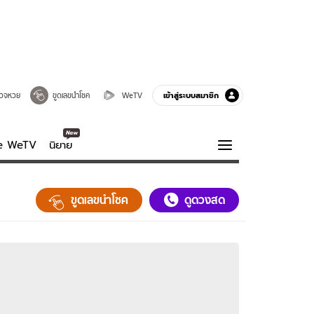
เข้าสู่ระบบสมาชิก
วจหวย
ขูดเลขนำโชค
WeTV
ve WeTV
นิยาย
รบรส
ความรู้รอบตัว
ขูดเลขนำโชค
ดูดวงสด
ฮาวทู
กูรู-รอบรู้