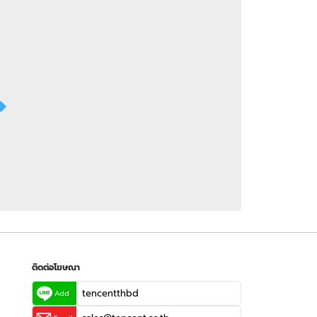
 WeTV
ติดต่อโฆษณา
tencentthbd
sales@tencent.co.th
รา
ร้องเรียนเนื้อหาไม่เหมาะสม
แนะนำติชม แจ้งปัญหาการใช้งาน
ติดต่อโฆษณา
tencentthbd
Add