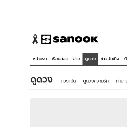
หน้าแรก
เรื่องฮอต
ข่าว
ดูดวง
ข่าวบันเทิง
ก
ดูดวง
ข่าว
ดูดวง - 
ดวงแม่น
ดูดวงความรัก
ทํานา
เรื่องฮอต
ดูดวง
ข่าว
หวยไทย
ข่าวบันเทิง
สถิติหวยไท
ข่าวกีฬา
หวยลาว
ข่าวเศรษฐกิจ