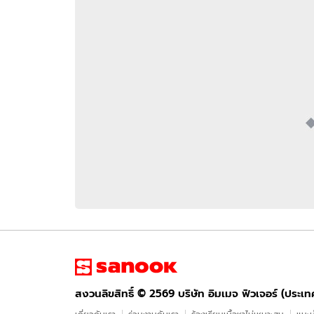
อัปเดตจีน
เช็กข่าวชัวร์
ติดตามสนุกโซเชี
ดาวน์โหลดสนุกแอปฟรี
สงวนลิขสิทธิ์ ©
2569
บริษัท อิมเมจ ฟิวเจอร์ (ประเทศไทย) จำกัด
สงวนลิขสิทธิ์ ©
2569
บริษัท อิมเมจ ฟิวเจอร์ (ประเ