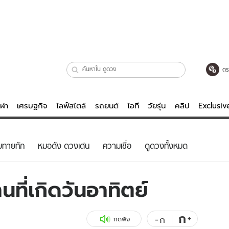
ตร
ีฬา
เศรษฐกิจ
ไลฟ์สไตล์
รถยนต์
ไอที
วัยรุ่น
คลิป
Exclusi
ตรวจหวย
ไลฟ์สไตล์
บันเทิงค
ยทายทัก
หมอดัง ดวงเด่น
ความเชื่อ
ดูดวงทั้งหมด
ผู้หญิง
หนัง-ละคร
ผู้ชาย
เพลง
ที่เกิดวันอาทิตย์
ย
วัยรุ่น
เกมส์
ไอที
คลิป
ก
+
-
ก
กดฟัง
รถยนต์
พอดแคสต์