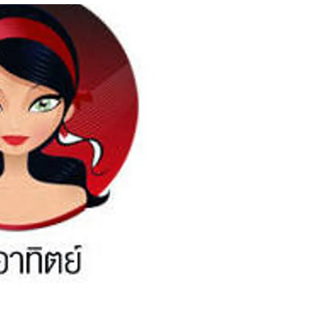
สุขภาพ
ดูทีวี
เที่ยว-กิน
WeTV
Tasteful Thailand
Exclusive
Sanook Choice
นิยาย
ยลได้ที่
ร่วมงานกับเ