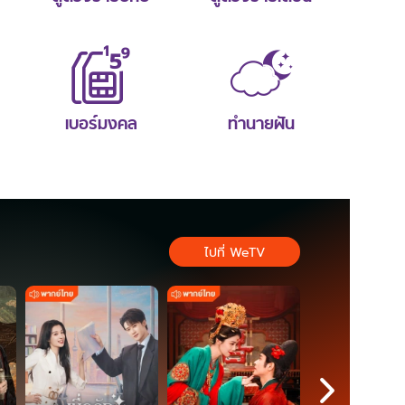
เบอร์มงคล
ทำนายฝัน
ไปที่ WeTV