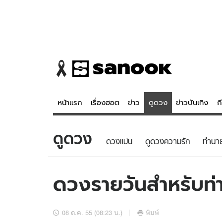
หน้าแรก
เรื่องฮอต
ข่าว
ดูดวง
ข่าวบันเทิง
ก
ดูดวง
ข่าว
ดูดวง - 
ดวงแม่น
ดูดวงความรัก
ทํานา
เรื่องฮอต
ดูดวง
ข่าว
หวยไทย
ดวงรายวันสำหรับท่าน
ข่าวบันเทิง
สถิติหวยไท
ข่าวกีฬา
หวยลาว
08 ต.ค. 55 (08:23 น.)
พิมพ์
ข่าวเศรษฐกิจ