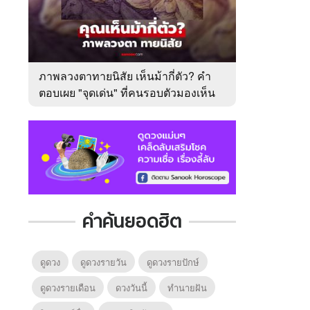
ภาพลวงตาทายนิสัย เห็นม้ากี่ตัว? คำ
ตอบเผย "จุดเด่น" ที่คนรอบตัวมองเห็น
ในตัวคุณ
คำค้นยอดฮิต
ดูดวง
ดูดวงรายวัน
ดูดวงรายปักษ์
ดูดวงรายเดือน
ดวงวันนี้
ทํานายฝัน