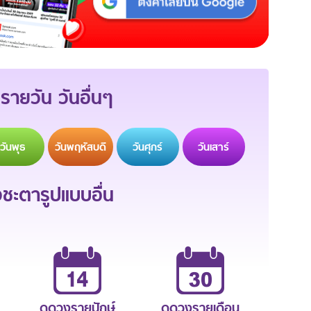
รายวัน วันอื่นๆ
วัน
พุธ
วัน
พฤหัสบดี
วัน
ศุกร์
วัน
เสาร์
ะตารูปแบบอื่น
ดูดวงรายปักษ์
ดูดวงรายเดือน