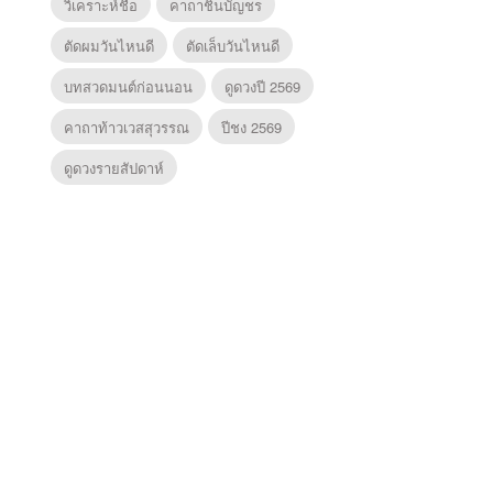
วิเคราะห์ชื่อ
คาถาชินบัญชร
ตัดผมวันไหนดี
ตัดเล็บวันไหนดี
บทสวดมนต์ก่อนนอน
ดูดวงปี 2569
คาถาท้าวเวสสุวรรณ
ปีชง 2569
ดูดวงรายสัปดาห์