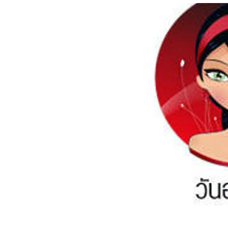
อัปเดตจีน
เช็กข่าวชัวร์
ติดตามสนุกโซเชี
ดาวน์โหลดสนุกแอปฟรี
สงวนลิขสิทธิ์ ©
2569
บริษัท อิมเมจ ฟิวเจอร์ (ประเทศไทย) จำกัด