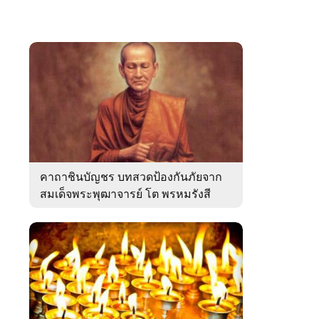
คาถาชินบัญชร บทสวดป้องกันภัยจาก
สมเด็จพระพุฒาจารย์ โต พรหมรังสี