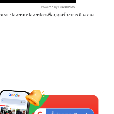
Powered by 
GliaStudios
งพระ ปล่อยนกปล่อยปลาเพื่อบุญสร้างบารมี ความ
M
u
t
e