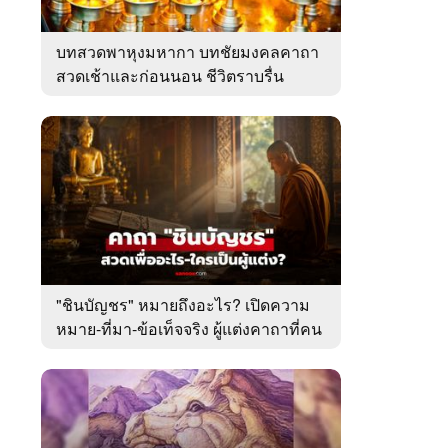
บทสวดพาหุงมหากา บทชัยมงคลคาถา
สวดเช้าและก่อนนอน ชีวิตราบรื่น
"ชินบัญชร" หมายถึงอะไร? เปิดความ
หมาย-ที่มา-ข้อเท็จจริง ผู้แต่งคาถาที่คน
ไทยคุ้นเคย