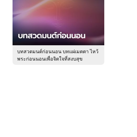
สัปดาห์
ของ
Sanook
ดูด
 WeTV
วง
บทสวดมนต์ก่อนนอน บทแผ่เมตตา ไหว้
พระก่อนนอนเพื่อจิตใจที่สงบสุข
ติดต่อโฆษณา
tencentthbd
sales@tencent.co.th
รา
ร้องเรียนเนื้อหาไม่เหมาะสม
แนะนำติชม แจ้งปัญหาการใช้งาน