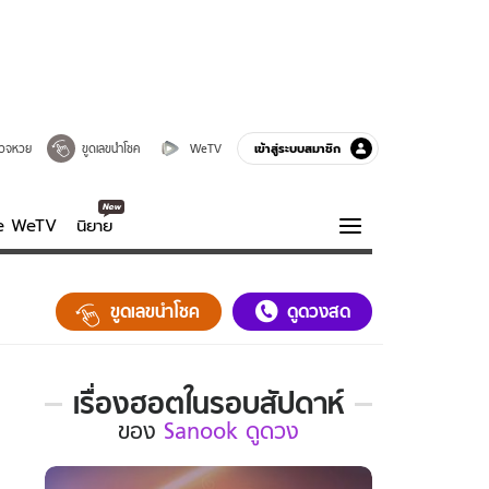
เข้าสู่ระบบสมาชิก
วจหวย
ขูดเลขนำโชค
WeTV
ve WeTV
นิยาย
รบรส
ความรู้รอบตัว
ขูดเลขนำโชค
ดูดวงสด
ฮาวทู
กูรู-รอบรู้
เรื่องฮอตในรอบสัปดาห์
เรื่อง
ของ
Sanook ดูดวง
ฮอต
ใน
รอบ