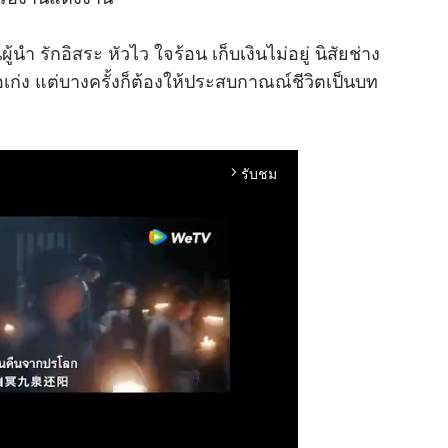
นำ รักอิสระ หัวไว ใจร้อน เก็บเงินไม่อยู่ นิสัยช่าง
เก่ง แต่บางครั้งก็ต้องให้ประสบกาณณ์ชีวิตเป็นบท
รับชม
arrow_forward_ios