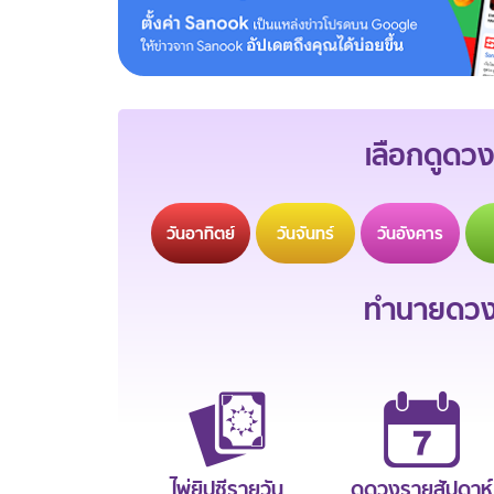
เลือกดูดวง
วัน
อาทิตย์
วัน
จันทร์
วัน
อังคาร
ทำนายดวงช
ไพ่ยิปซีรายวัน
ดูดวงรายสัปดาห์