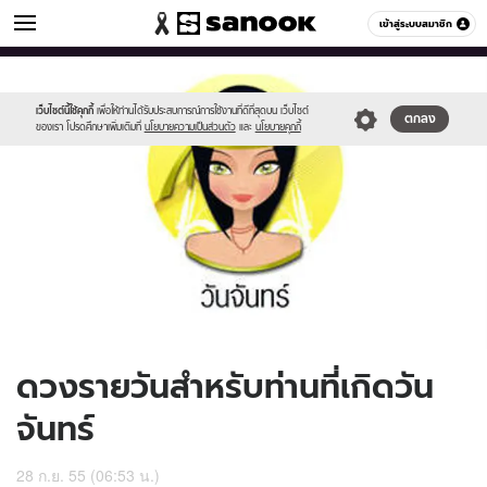
ดูดวง
เข้าสู่ระบบสมาชิก
หมวดอื่นๆ
//s.isanook.com/ho/0/ud/7/35365/170-
Sanook
//s.isanook.com/sr/0/images/logo-
600
60
mon_b.jpg
new-
sanook.png
เว็บไซต์นี้ใช้คุกกี้
เพื่อให้ท่านได้รับประสบการณ์การใช้งานที่ดีที่สุดบน เว็บไซต์
ตกลง
ของเรา โปรดศึกษาเพิ่มเติมที่
นโยบายความเป็นส่วนตัว
และ
นโยบายคุกกี้
ดวงรายวันสำหรับท่านที่เกิดวัน
จันทร์
28 ก.ย. 55 (06:53 น.)