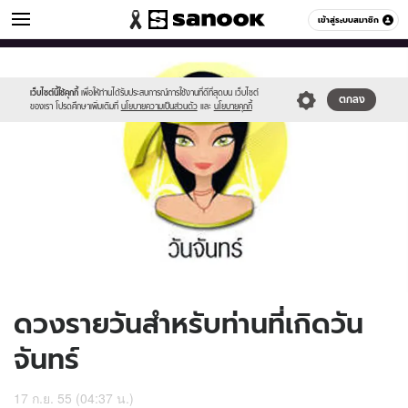
ดูดวง
เข้าสู่ระบบสมาชิก
หมวดอื่นๆ
//s.isanook.com/ho/0/ud/6/34865/170-
Sanook
//s.isanook.com/sr/0/images/logo-
600
60
mon_b.jpg
new-
sanook.png
เว็บไซต์นี้ใช้คุกกี้
เพื่อให้ท่านได้รับประสบการณ์การใช้งานที่ดีที่สุดบน เว็บไซต์
ตกลง
ของเรา โปรดศึกษาเพิ่มเติมที่
นโยบายความเป็นส่วนตัว
และ
นโยบายคุกกี้
ดวงรายวันสำหรับท่านที่เกิดวัน
จันทร์
17 ก.ย. 55 (04:37 น.)