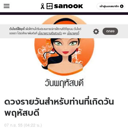
ดูดวง
เข้าสู่ระบบสมาชิก
หมวดอื่นๆ
//s.isanook.com/ho/0/ud/6/34489/170-
Sanook
//s.isanook.com/sr/0/images/logo-
600
60
thu_b.jpg
new-
sanook.png
เว็บไซต์นี้ใช้คุกกี้
เพื่อให้ท่านได้รับประสบการณ์การใช้งานที่ดีที่สุดบน เว็บไซต์
ตกลง
ของเรา โปรดศึกษาเพิ่มเติมที่
นโยบายความเป็นส่วนตัว
และ
นโยบายคุกกี้
ดวงรายวันสำหรับท่านที่เกิดวัน
พฤหัสบดี
07 ก.ย. 55 (04:22 น.)