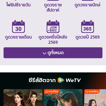
ไพ่ยิปซีรายวัน
ดูดวงราย
ดูดวงรายปักษ์
สัปดาห์
ดูดวงรายเดือน
ดูดวงครึ่งปีหลัง
ดูดวงปี 2569
2569
ดูทั้งหมด
ซีรีส์ฮิตจาก