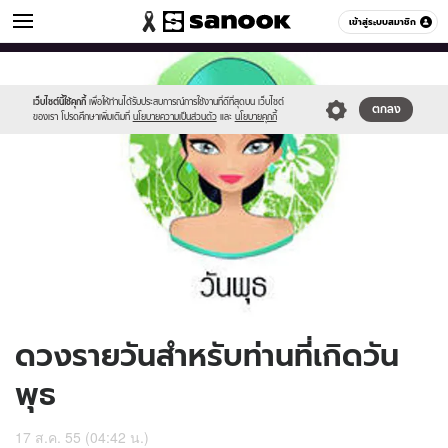
ดูดวง
เข้าสู่ระบบสมาชิก
หมวดอื่นๆ
//s.isanook.com/ho/0/ud/6/33489/170-
Sanook
//s.isanook.com/sr/0/images/logo-
600
60
wed_b.jpg
new-
sanook.png
เว็บไซต์นี้ใช้คุกกี้
เพื่อให้ท่านได้รับประสบการณ์การใช้งานที่ดีที่สุดบน เว็บไซต์
ตกลง
ของเรา โปรดศึกษาเพิ่มเติมที่
นโยบายความเป็นส่วนตัว
และ
นโยบายคุกกี้
ดวงรายวันสำหรับท่านที่เกิดวัน
พุธ
17 ส.ค. 55 (04:42 น.)